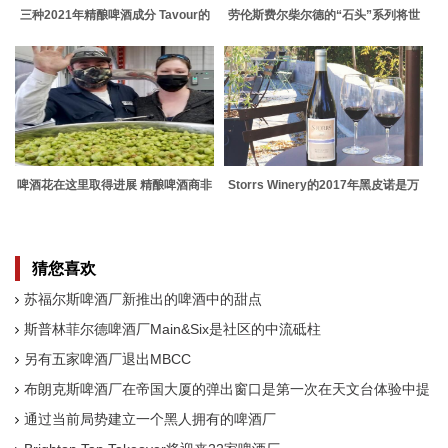
三种2021年精酿啤酒成分 Tavour的
劳伦斯费尔柴尔德的“石头”系列将世
风味趋势
界级葡萄酒与独特的艺术结合在一起
啤酒花在这里取得进展 精酿啤酒商非
Storrs Winery的2017年黑皮诺是万
常高兴
圣节的“杀手”选择
猜您喜欢
苏福尔斯啤酒厂新推出的啤酒中的甜点
斯普林菲尔德啤酒厂Main&Six是社区的中流砥柱
另有五家啤酒厂退出MBCC
布朗克斯啤酒厂在帝国大厦的弹出窗口是第一次在天文台体验中提
供啤酒
通过当前局势建立一个黑人拥有的啤酒厂