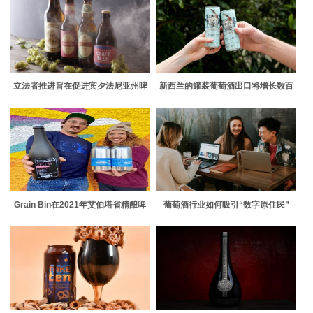
立法者推进旨在促进宾夕法尼亚州啤
新西兰的罐装葡萄酒出口将增长数百
酒厂与州外啤酒厂竞争的法案
万美元
Grain Bin在2021年艾伯塔省精酿啤
葡萄酒行业如何吸引“数字原住民”
酒奖上斩获两项大奖