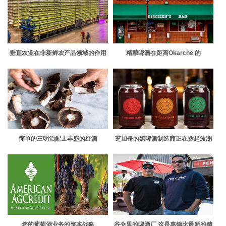
垂直农业在非新鲜农产品领域的作用
精酿啤酒在距离Okarche 的
Eischen's Bar仅一个街区远的地方
就进入了美食画面
简单的三明治配上丰盛的红酒
芝加哥的黑啤酒制造商正在掀起波澜
您的葡萄酒业务的资本战略
谷仓里的啤酒厂 这是惠德比最新的精