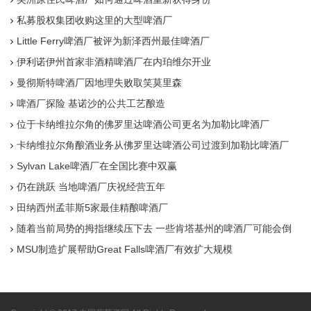
私募股权集团收购这里的大型啤酒厂
Little Ferry啤酒厂被评为新泽西州最佳啤酒厂
伊利诺伊州首家非酒精啤酒厂在内珀维尔开业
曼彻斯特啤酒厂因地理失败取笑莫里森
啤酒厂探险 基诺沙的公共工艺酿造
位于卡纳维拉尔角的佛罗里达啤酒公司更名为加勒比啤酒厂
卡纳维拉尔角酿酒业务从佛罗里达啤酒公司过渡到加勒比啤酒厂
Sylvan Lake啤酒厂在全国比赛中双赢
仍在跳跃 当地啤酒厂庆祝经营五年
田纳西州孟菲斯5家最佳精酿啤酒厂
随着当前局势的拇指继续压下去 一些肯塔基州的啤酒厂可能会倒
闭
MSU制造扩展帮助Great Falls啤酒厂有效扩大规模