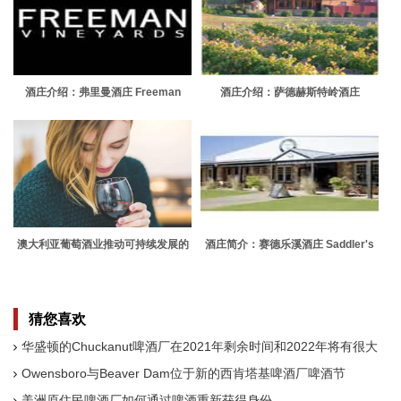
酒庄介绍：弗里曼酒庄 Freeman
酒庄介绍：萨德赫斯特岭酒庄
Vineyards
Sandhurst Ridge
澳大利亚葡萄酒业推动可持续发展的
酒庄简介：赛德乐溪酒庄 Saddler's
未来
Creek Wines
猜您喜欢
华盛顿的Chuckanut啤酒厂在2021年剩余时间和2022年将有很大
的扩张和收缩变化
Owensboro与Beaver Dam位于新的西肯塔基啤酒厂啤酒节
美洲原住民啤酒厂如何通过啤酒重新获得身份