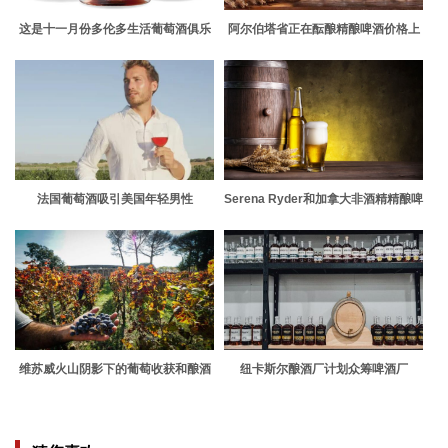
这是十一月份多伦多生活葡萄酒俱乐
阿尔伯塔省正在酝酿精酿啤酒价格上
部包厢里的东西
涨
法国葡萄酒吸引美国年轻男性
Serena Ryder和加拿大非酒精精酿啤
酒品牌Libra联手帮助加拿大人找到平
衡
维苏威火山阴影下的葡萄收获和酿酒
纽卡斯尔酿酒厂计划众筹啤酒厂