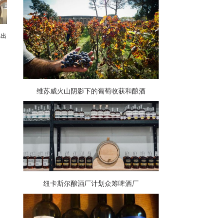
弹出
提供
维苏威火山阴影下的葡萄收获和酿酒
纽卡斯尔酿酒厂计划众筹啤酒厂