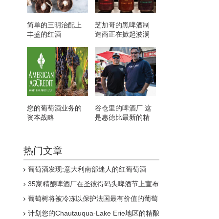
简单的三明治配上
芝加哥的黑啤酒制
丰盛的红酒
造商正在掀起波澜
您的葡萄酒业务的
谷仓里的啤酒厂 这
资本战略
是惠德比最新的精
酿啤酒热点
热门文章
葡萄酒发现:意大利南部迷人的红葡萄酒
35家精酿啤酒厂在圣彼得码头啤酒节上宣布
葡萄树将被冷冻以保护法国最有价值的葡萄
酒来源
计划您的Chautauqua-Lake Erie地区的精酿