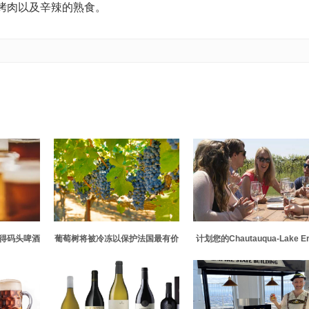
烤肉以及辛辣的熟食。
彼得码头啤酒
葡萄树将被冷冻以保护法国最有价
计划您的Chautauqua-Lake Er
值的葡萄酒来源
地区的精酿饮料之旅