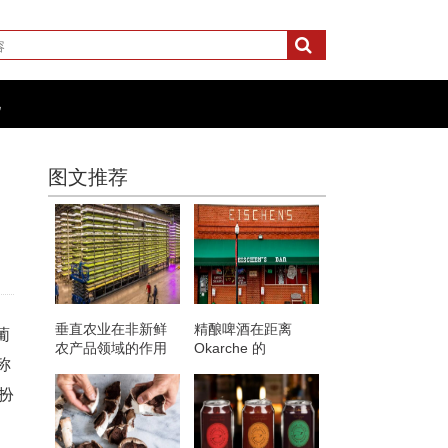
化
图文推荐
垂直农业在非新鲜
精酿啤酒在距离
葡
农产品领域的作用
Okarche 的
称
Eischen's Bar仅一
个街区远的地方就
扮
进入了美食画面