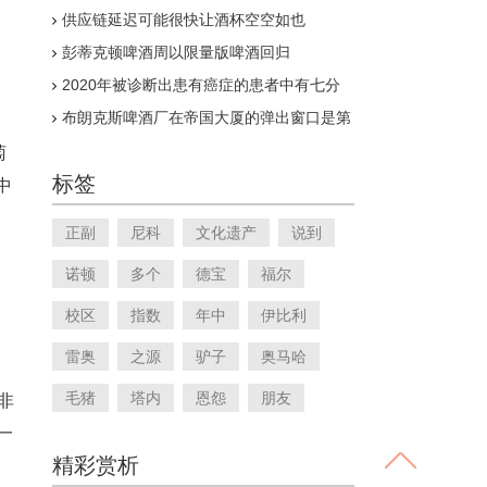
饮料之旅
供应链延迟可能很快让酒杯空空如也
彭蒂克顿啤酒周以限量版啤酒回归
2020年被诊断出患有癌症的患者中有七分
之一饮酒
布朗克斯啤酒厂在帝国大厦的弹出窗口是第
一次在天文台体验中提供啤酒
萄
标签
中
。
正副
尼科
文化遗产
说到
诺顿
多个
德宝
福尔
校区
指数
年中
伊比利
雷奥
之源
驴子
奥马哈
毛猪
塔内
恩怨
朋友
非
是一
精彩赏析