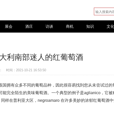
展会
酒庄
访谈
商机
知识
文
意大利南部迷人的红葡萄酒
：
时间：2021-10-21 16:53:50
该国拥有众多不同的葡萄品种，因此很容易找到您从未尝试过的
完全陌生的美味葡萄酒。一个典型的例子是aglianico，它被
样在普利亚大区，negroamaro 在许多美妙的浓郁红葡萄酒中