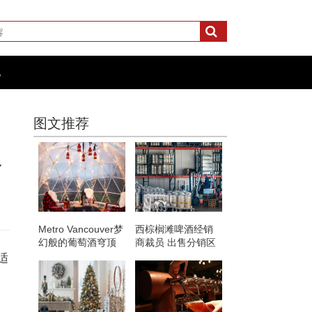
化
图文推荐
之
Metro Vancouver梦
西棕榈滩啤酒经销
幻般的葡萄酒穹顶
商裁员 出售分销区
是一个浪漫的约会
域
适
之夜点子