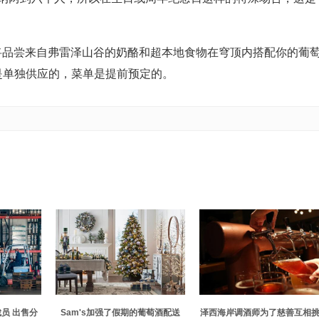
所以你将品尝来自弗雷泽山谷的奶酪和超本地食物在穹顶内搭配你的葡
都是单独供应的，菜单是提前预定的。
员 出售分
Sam's加强了假期的葡萄酒配送
泽西海岸调酒师为了慈善互相