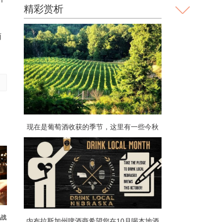
精彩赏析
萄
现在是葡萄酒收获的季节，这里有一些今秋
的红葡萄酒值得一试
挑战
内布拉斯加州啤酒商希望您在10月喝本地酒