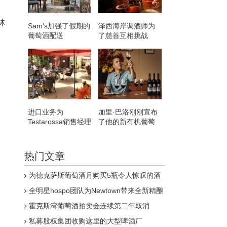
林
Sam's加强了假期的
泽西海岸调酒师为
葡萄酒配送
了慈善互相挑战
进口业务为
加里·巴洛刚刚宣布
Testarossa销售经理
了他的新有机葡萄
带来葡萄生活
酒品牌 瓶装售价仅
为8英镑
热门文章
为德克萨斯葡萄酒月购买5瓶令人惊叹的酒
全明星hospo团队为Newtown带来全新精酿
啤酒与天然葡萄酒和泡菜吧
霍克斯湾葡萄酒拍卖会连续第二年取消
私募股权集团收购这里的大型啤酒厂