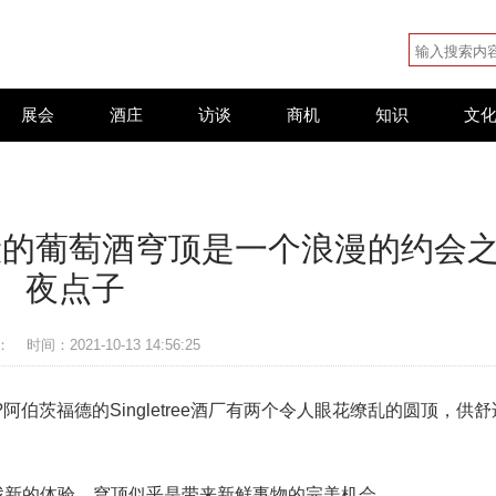
展会
酒庄
访谈
商机
知识
文
er梦幻般的葡萄酒穹顶是一个浪漫的约会
夜点子
：
时间：2021-10-13 14:56:25
伯茨福德的Singletree酒厂有两个令人眼花缭乱的圆顶，供舒
客人寻找新的体验，穹顶似乎是带来新鲜事物的完美机会。