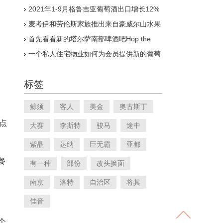
2021年1-9月格鲁吉亚葡萄酒出口增长12%
麦考伊和劳伦斯家族推出来自豪威尔山水果
的新酒标
首先看看新的塔尔萨南部啤酒吧Hop the
Griffin
一个私人住宅物业如何为会员提供新的葡萄
酒体验
标签
鲸须
客人
美金
奥古斯丁
点
大赛
李斯特
骏马
途中
紫晶
达纳
巨无霸
亚都
餐
有一种
部份
改头换面
南京
洛特
自治区
将其
佳音
个