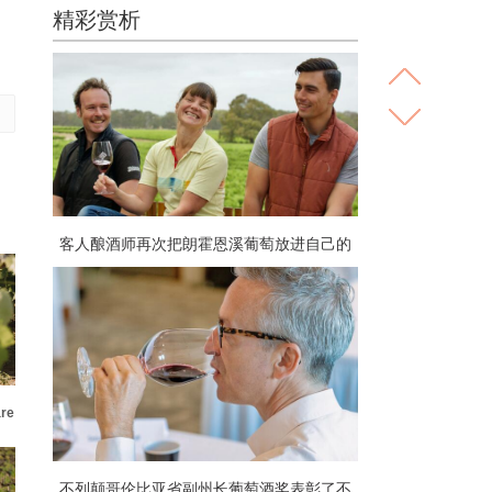
精彩赏析
客人酿酒师再次把朗霍恩溪葡萄放进自己的
杯子里
re
不列颠哥伦比亚省副州长葡萄酒奖表彰了不