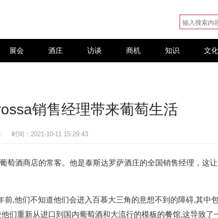
展会
酒庄
访谈
商机
知识
文
arossa销售经理带来葡萄生活
：
时间：2021-10-11 15:29:43
和葡萄酒商店的常客。他是泰斯达罗萨酒庄的全国销售经理，这让
前,他们不知道他们会进入百慕大三角的意想不到的障碍,其中
使他们重新从进口到国内葡萄酒和大流行的模板的餐馆,这导致了