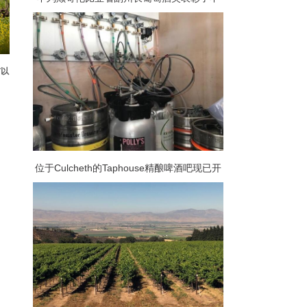
列颠哥伦比亚省最好的葡萄酒
市以
位于Culcheth的Taphouse精酿啤酒吧现已开
业