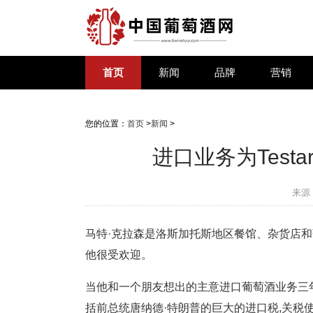
首页
新闻
品牌
营销
您的位置：
首页
>
新闻
>
进口业务为Test
来源
马特·克拉森是洛斯加托斯地区餐馆、杂货店
他很受欢迎。
当他和一个朋友想出的主意进口葡萄酒业务三年
括前总统唐纳德·特朗普的巨大的进口税,关税