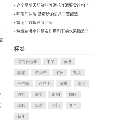
酒体验
这个星期天新鲜的啤酒花啤酒要卖给狗了
啤酒厂探险 基诺沙的公共工艺酿造
雷德兰兹啤酒节回归
”
垃圾箱潜水的朋友们用剩下的水果酿造了
10000瓶葡萄酒
皮
标签
得克萨斯州
中了
面条
陶罐
结肠癌
节日
扎克
舒伯特
路易士
赫斯
摩洛
酒。
浓郁
法文
原则
园区
厄
温和
我爱
阿门
冬至
新年
。