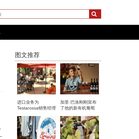
化
图文推荐
进口业务为
加里·巴洛刚刚宣布
Testarossa销售经理
了他的新有机葡萄
带来葡萄生活
酒品牌 瓶装售价仅
为8英镑
包
一