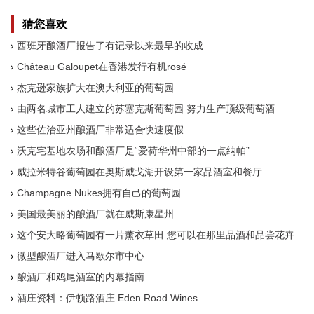
猜您喜欢
西班牙酿酒厂报告了有记录以来最早的收成
Château Galoupet在香港发行有机rosé
杰克逊家族扩大在澳大利亚的葡萄园
由两名城市工人建立的苏塞克斯葡萄园 努力生产顶级葡萄酒
这些佐治亚州酿酒厂非常适合快速度假
沃克宅基地农场和酿酒厂是“爱荷华州中部的一点纳帕”
威拉米特谷葡萄园在奥斯威戈湖开设第一家品酒室和餐厅
Champagne Nukes拥有自己的葡萄园
美国最美丽的酿酒厂就在威斯康星州
这个安大略葡萄园有一片薰衣草田 您可以在那里品酒和品尝花卉
美食
微型酿酒厂进入马歇尔市中心
酿酒厂和鸡尾酒室的内幕指南
酒庄资料：伊顿路酒庄 Eden Road Wines