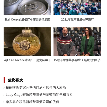
Ball Corp.的最低订单变更是寻求罐
2021年红河谷最佳啤酒厂
头的精酿啤酒厂的最新难题
与Laird Arcade啤酒厂一起为科学干
匹兹菲尔德董事会以14万美元的经济
杯
发展基金批准啤酒厂
猜您喜欢
精酿啤酒专家分享他们从不厌倦的大麦酒
Lady Gaga邂逅精酿啤酒与葡萄酒销售和特卖
忠实客户获得新精酿啤酒公司的股份