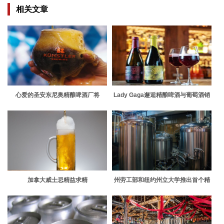
相关文章
心爱的圣安东尼奥精酿啤酒厂将
Lady Gaga邂逅精酿啤酒与葡萄酒销
Hemisfair选为第二个位置
售和特卖
加拿大威士忌精益求精
州劳工部和纽约州立大学推出首个精
酿啤酒和蒸馏酒注册学徒计划