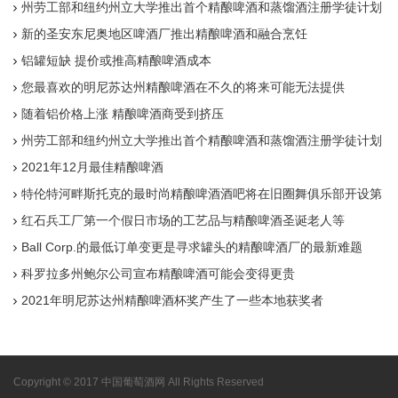
州劳工部和纽约州立大学推出首个精酿啤酒和蒸馏酒注册学徒计划
新的圣安东尼奥地区啤酒厂推出精酿啤酒和融合烹饪
铝罐短缺 提价或推高精酿啤酒成本
您最喜欢的明尼苏达州精酿啤酒在不久的将来可能无法提供
随着铝价格上涨 精酿啤酒商受到挤压
州劳工部和纽约州立大学推出首个精酿啤酒和蒸馏酒注册学徒计划
2021年12月最佳精酿啤酒
特伦特河畔斯托克的最时尚精酿啤酒酒吧将在旧圈舞俱乐部开设第
二家分店
红石兵工厂第一个假日市场的工艺品与精酿啤酒圣诞老人等
Ball Corp.的最低订单变更是寻求罐头的精酿啤酒厂的最新难题
科罗拉多州鲍尔公司宣布精酿啤酒可能会变得更贵
2021年明尼苏达州精酿啤酒杯奖产生了一些本地获奖者
Copyright © 2017 中国葡萄酒网 All Rights Reserved