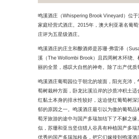
鸣溪酒庄（Whispering Brook Vineya
家庭经营式酒庄。2015年，澳大利亚著名葡萄酒评
庄评为五星级酒庄。
鸣溪酒庄的庄主和酿酒师是苏珊·弗雷泽（Susan 
溪（The Wollombi Brook）且四周
丽的全景，感叹大自然的神奇。除了出产优质
鸣溪酒庄葡萄园位于朝北的坡面，阳光充沛，
萄树栽种方面，卧龙比溪沿岸的沙质冲积土适
红黏土本身的排水性较好，这迫使红葡萄树深
郁的原因之一。鸣溪酒庄最引以为傲的葡萄品种是国产
萄牙旅游的途中与国产多瑞加结下了不解之缘。由
似，苏珊和亚当坚信猎人谷具有种植国产多瑞加
优秀的国产多瑞加枝条，把它们嫁接到鸣溪酒庄内