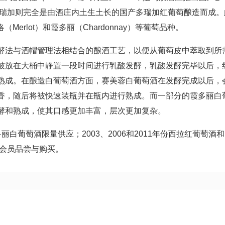
多瑞加则完全是由酒庄内土生土长的国产多瑞加红葡萄酿造而成。
（Merlot）和霞多丽（Chardonnay）等葡萄品种。
酵法与酒帽管理法相结合的酿酒工艺，以便从葡萄皮中萃取到所
被放在大桶中静置一段时间进行乳酸发酵，乳酸发酵完毕以后，
熟成。在酿造白葡萄酒方面，赛美蓉白葡萄酒在发酵完成以后，
香，随后将被快速装瓶并在瓶内进行熟成。而一部分的霞多丽白
酵和熟成，使其口感更加丰富，层次更加复杂。
白葡萄酒限量供应；2003、2006和2011年份西拉红葡萄酒和
的会员品尝与购买。