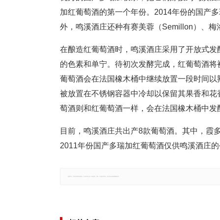
加红葡萄酒的第一个年份。2014年份的国产
外，鸣溪酒庄还种有赛美蓉（Semillon）、梅洛
在酿造红葡萄酒时，鸣溪酒庄采用了开放式发
的色素和单宁。待初次发酵完成，红葡萄酒将
葡萄酒会在法国橡木桶中继续放置一段时间以
被放置在不锈钢容器中冷却以保留其果香和花
萄酒则和红葡萄酒一样，会在法国橡木桶中发
目前，鸣溪酒庄共出产8款葡萄酒。其中，霞多丽
2011年份国产多瑞加红葡萄酒仅供鸣溪酒庄
郑重声明：文章仅代表原作者观点，不代表本站立场；如有侵权、违规，可直接反馈本站，我们将会作修改或删除处理。