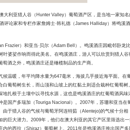
rd）位于澳大利亚猎人谷（Hunter Valley）葡萄酒产区，是当地一家知
论家和专栏作家詹姆士·韩礼德（James Halliday）将鸣溪
Frazier）和亚当·贝尔（Adam Bell）。鸣溪酒庄因毗邻卧龙
树木环绕、树叶婆娑作响而得此美名。在鸣溪酒庄，游人可以欣赏到猎人谷
葡萄酒之外，鸣溪酒庄还是橄榄制品的生产商。
气候温暖，年平均降水量为647毫米，海拔几乎接近海平面。在
合白葡萄树生长，而山顶和山坡上的红黏土则适合栽种红葡萄树
深地扎根于土壤中以寻找水源，这也是鸣溪酒庄的红葡萄酒风味
多瑞加（Touriga Nacional）。2007年，苏珊和亚当在
于猎人谷的气候与葡萄牙阿连特茹（Alentejo)的气候十分相
的巨大潜力。2009年，他们在澳大利亚的其它产区里筛选出一
的西拉（Shiraz）葡萄树上。2011年是鸣溪酒庄推出国产多