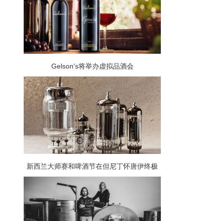
Gelson's将举办虚拟品酒会
新西兰大师赛和啤酒节在但尼丁怀唐伊终极
周末齐聚一堂