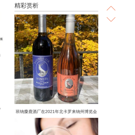
精彩赏析
i
e
班纳麋鹿酒厂在2021年北卡罗来纳州博览会
上获得两枚银牌