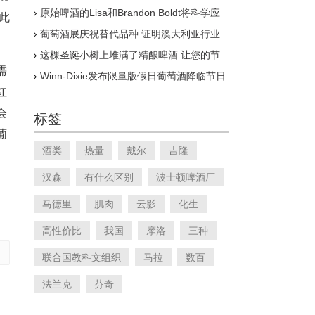
原始啤酒的Lisa和Brandon Boldt将科学应
此
用于自发发酵的浪漫
葡萄酒展庆祝替代品种 证明澳大利亚行业
并不无聊
这棵圣诞小树上堆满了精酿啤酒 让您的节
日更加欢乐
需
Winn-Dixie发布限量版假日葡萄酒降临节日
历
红
会
标签
葡
酒类
热量
戴尔
吉隆
汉森
有什么区别
波士顿啤酒厂
马德里
肌肉
云影
化生
高性价比
我国
摩洛
三种
联合国教科文组织
马拉
数百
法兰克
芬奇