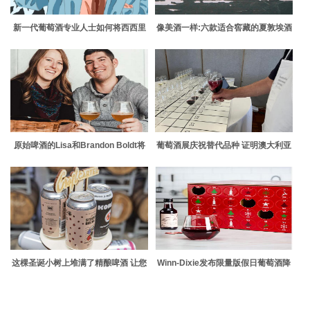
新一代葡萄酒专业人士如何将西西里
像美酒一样:六款适合窖藏的夏敦埃酒
岛定位为下一个伟大的意大利葡萄酒
产区
原始啤酒的Lisa和Brandon Boldt将
葡萄酒展庆祝替代品种 证明澳大利亚
科学应用于自发发酵的浪漫
行业并不无聊
这棵圣诞小树上堆满了精酿啤酒 让您
Winn-Dixie发布限量版假日葡萄酒降
的节日更加欢乐
临节日历