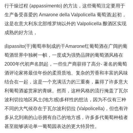
行干燥过程 (appassimento) 的方法，这些葡萄注定要用于
生产备受喜爱的 Amarone della Valpolicella 葡萄酒;起初，
这是在意大利东北部维罗纳以外的 Valpolicella 酿酒区实现
成熟的好方法，
由passito(干)葡萄串制成的干Amarone红葡萄酒在广阔的葡
萄酒世界中独树一帜，一度成为强势品牌的葡萄酒风格在
2000年代初声名鹊起，一些生产商获得了高分- 著名的葡萄
酒评论家将最佳年份的柔滑质地、复杂的芳香和丰富的风味
结合在一起，这是一个充满活力的三重奏，赢得了许多意大
利葡萄酒鉴赏家的青睐。然而，这种风格的流行掩盖了瓦尔
波利切拉地区风土(地方感)多样性的想法，因为不仅有三种
不同的大气候存在于瓦尔波利切拉 (Valpolicella)，但也有许
多从北到南的山谷拥有自己的地方感，许多多代葡萄种植者
甚至能够谈论单一葡萄园表达的更大特异性。