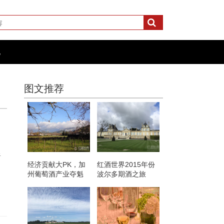
化
图文推荐
于
经济贡献大PK，加
红酒世界2015年份
州葡萄酒产业夺魁
波尔多期酒之旅
——“霸气”龙船