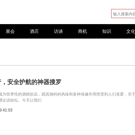
展会
酒庄
访谈
商机
知识
文
行，安全护航的神器搜罗
成为世界性的酒精饮品，因其独特的风味和多种保健作用而受到人们喜爱，关
谓众说纷纭。今天让我们
9:41:03