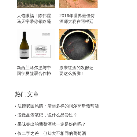
大饱眼福！陈伟霆
2016年世界最佳侍
马天宇带你领略蓬
酒师大赛在阿根廷
莱葡萄园的“园来幸
正式开赛！
福”
新西兰马尔堡与中
原来红酒的发酵还
国宁夏签署合作协
要这么折腾！
议
热门文章
法德双国风情：清丽多样的阿尔萨斯葡萄酒
没做品酒笔记，说什么品尝过？
果味突出的葡萄酒就一定是好的吗？
仅二字之差，但却大不相同的葡萄酒