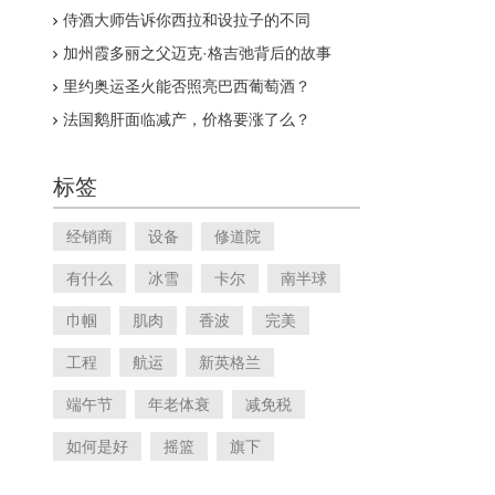
侍酒大师告诉你西拉和设拉子的不同
加州霞多丽之父迈克·格吉弛背后的故事
里约奥运圣火能否照亮巴西葡萄酒？
法国鹅肝面临减产，价格要涨了么？
标签
经销商
设备
修道院
有什么
冰雪
卡尔
南半球
巾帼
肌肉
香波
完美
工程
航运
新英格兰
端午节
年老体衰
减免税
如何是好
摇篮
旗下