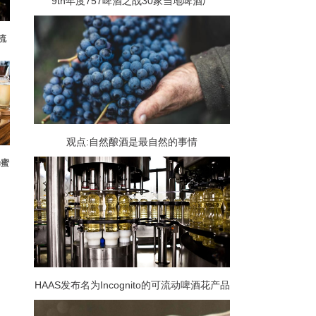
9th年度757啤酒之战30家当地啤酒厂
流
和
观点:自然酿酒是最自然的事情
蜂蜜
HAAS发布名为Incognito的可流动啤酒花产品
旨在实现大口味和低产品损失和清理