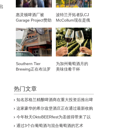
将出
惠灵顿啤酒厂被
波特兰开拓者队CJ
Garage Project赞助
McCollum现在是俄
的首都汉堡节拒之
勒冈州300英亩葡萄
门外
园的所有者
Southern Tier
为加州葡萄酒月的
Brewing正在布法罗
美味佳肴干杯
市中心开设一间酒
吧
热门文章
知名苏格兰精酿啤酒商在重大投资后推出啤
酒多包装
这家豪华的希尔兹堡酒庄正在通过最新收购
积极扩张
今年秋天OktoBEERfest为圣彼得带来了以
啤酒为燃料的庆祝活动
通过3个白葡萄酒与混合葡萄酒的艺术