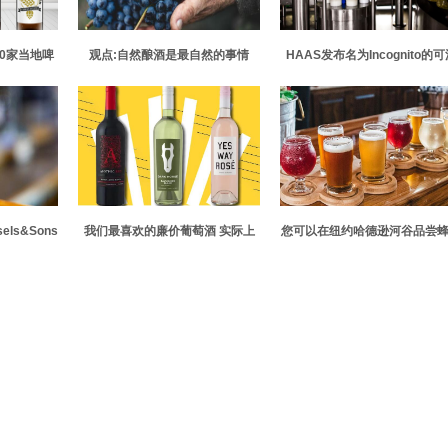
30家当地啤
观点:自然酿酒是最自然的事情
HAAS发布名为Incognito的可
动啤酒花产品 旨在实现大口味
低产品损失和清理
ls&Sons
我们最喜欢的廉价葡萄酒 实际上
您可以在纽约哈德逊河谷品尝
可的滋味
值得一喝
酒的5个地方