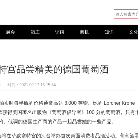
展会
酒庄
访谈
商机
知识
文
特宫品尝精美的德国葡萄酒
：
时间：2021-09-17 15:15:34
拍卖时每半瓶的价格通常高达 3,000 英镑。她的 Lorcher Krone
e 2019 是第一款获得美国著名出版物《葡萄酒倡导者》100 分的葡萄酒。只有
的、低调的德国生产商的产品一起品尝她的一些产品。
酒协会将在萨默塞特宫的河台举办首次桌面消费者品酒活动。葡萄酒