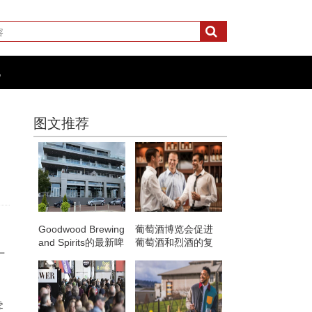
化
图文推荐
Goodwood Brewing
葡萄酒博览会促进
and Spirits的最新啤
葡萄酒和烈酒的复
十
酒吧即将来到肯塔
苏与多事之秋
基州西部的欧文斯
伯勒
零