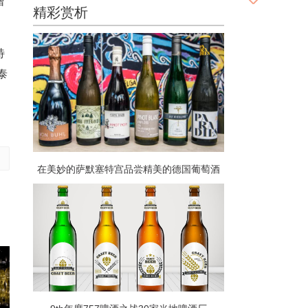
增
精彩赏析
特
泰
在美妙的萨默塞特宫品尝精美的德国葡萄酒