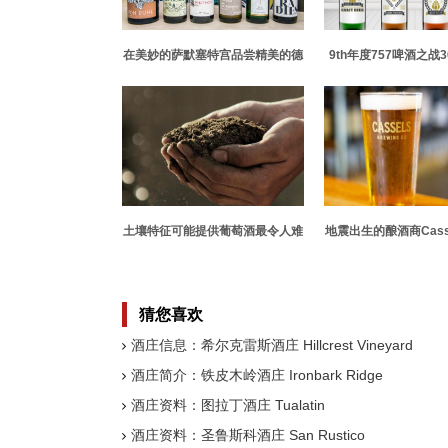
在美妙的萨默塞特宫品尝精美的德
9th年度757啤酒之战
国葡萄酒
酒厂
土壤特征可能提供葡萄酒最令人难
地震出生的酿酒商Casse
以忘怀的音乐
享受另一种全球认
猜您喜欢
酒庄信息：希尔克雷斯酒庄 Hillcrest Vineyard
酒庄简介：铁皮木岭酒庄 Ironbark Ridge
酒庄资料：图拉丁酒庄 Tualatin
酒庄资料：圣鲁斯科酒庄 San Rustico