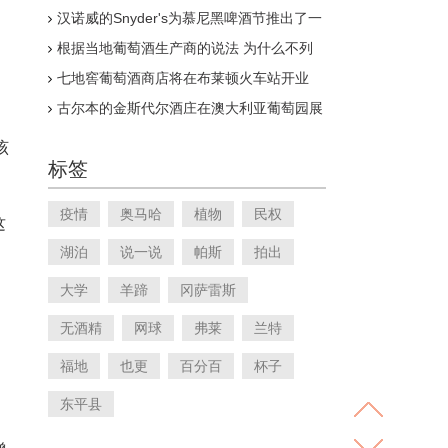
汉诺威的Snyder's为慕尼黑啤酒节推出了一
款新的椒盐卷饼啤酒
根据当地葡萄酒生产商的说法 为什么不列
颠哥伦比亚省的葡萄酒之乡与众不同
七地窖葡萄酒商店将在布莱顿火车站开业
古尔本的金斯代尔酒庄在澳大利亚葡萄园展
上获得奖牌
该
标签
疫情
奥马哈
植物
民权
这
湖泊
说一说
帕斯
拍出
大学
羊蹄
冈萨雷斯
无酒精
网球
弗莱
兰特
福地
也更
百分百
杯子
东平县