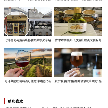
出了一款新的椒盐卷饼啤酒
不列颠哥伦比亚省的葡萄酒之乡与众
不同
七地窖葡萄酒商店将在布莱顿火车站
古尔本的金斯代尔酒庄在澳大利亚葡
开业
萄园展上获得奖牌
可冷藏的红葡萄酒可能是池畔的代名
新加坡最好的精酿啤酒酒吧和餐厅 品
词 但它们同样适合长袖
尝新鲜的一品脱啤酒
猜您喜欢