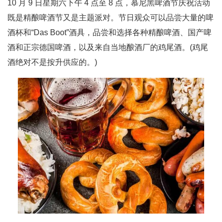
10 月 9 日星期六下午 4 点至 8 点，慕尼黑啤酒节庆祝活动
既是精酿啤酒节又是主题派对。节日观众可以品尝大量的啤
酒杯和“Das Boot”酒具，品尝和选择各种精酿啤酒、国产啤
酒和正宗德国啤酒，以及来自当地酿酒厂的鸡尾酒。(鸡尾
酒绝对不是按升供应的。)