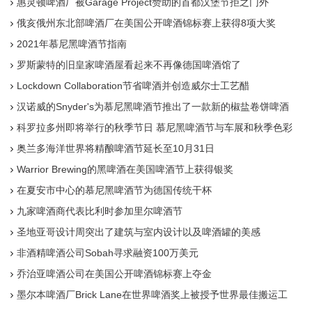
惠灵顿啤酒厂被Garage Project赞助的首都汉堡节拒之门外
俄亥俄州东北部啤酒厂在美国公开啤酒锦标赛上获得8项大奖
2021年慕尼黑啤酒节指南
罗斯蒙特的旧皇家啤酒屋看起来不再像德国啤酒馆了
Lockdown Collaboration节省啤酒并创造威尔士工艺醋
汉诺威的Snyder's为慕尼黑啤酒节推出了一款新的椒盐卷饼啤酒
科罗拉多州即将举行的秋季节日 慕尼黑啤酒节与车展和秋季色彩
奥兰多海洋世界将精酿啤酒节延长至10月31日
Warrior Brewing的黑啤酒在美国啤酒节上获得银奖
在夏安市中心的慕尼黑啤酒节为德国传统干杯
九家啤酒商代表比利时参加里尔啤酒节
圣地亚哥设计周突出了建筑与室内设计以及啤酒罐的美感
非酒精啤酒公司Sobah寻求融资100万美元
乔治亚啤酒公司在美国公开啤酒锦标赛上夺金
墨尔本啤酒厂Brick Lane在世界啤酒奖上被授予世界最佳搬运工