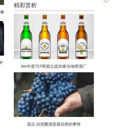
精彩赏析
人难
护
9th年度757啤酒之战30家当地啤酒厂
观点:自然酿酒是最自然的事情