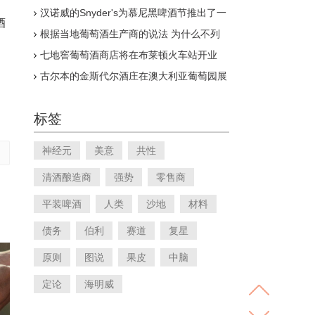
汉诺威的Snyder's为慕尼黑啤酒节推出了一
酒
款新的椒盐卷饼啤酒
根据当地葡萄酒生产商的说法 为什么不列
颠哥伦比亚省的葡萄酒之乡与众不同
七地窖葡萄酒商店将在布莱顿火车站开业
古尔本的金斯代尔酒庄在澳大利亚葡萄园展
上获得奖牌
标签
神经元
美意
共性
清酒酿造商
强势
零售商
平装啤酒
人类
沙地
材料
债务
伯利
赛道
复星
原则
图说
果皮
中脑
定论
海明威