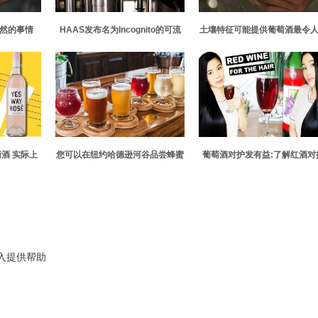
自然的事情
HAAS发布名为Incognito的可流
土壤特征可能提供葡萄酒最令
动啤酒花产品 旨在实现大口味和
以忘怀的音乐
低产品损失和清理
酒 实际上
您可以在纽约哈德逊河谷品尝蜂蜜
葡萄酒对护发有益:了解红酒对
酒的5个地方
发有何益处
介入提供帮助