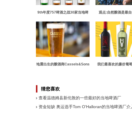
9th年度757啤酒之战30家当地啤
观点:自然酿酒是最
酒厂
地震出生的酿酒商Cassels&Sons
我们最喜欢的廉价葡萄
享受另一种全球认可的滋味
值得一喝
猜您喜欢
查看温德姆县新伦敦的一些最好的当地啤酒厂
资金短缺 奥运选手Tom O'Halloran的当地啤酒厂