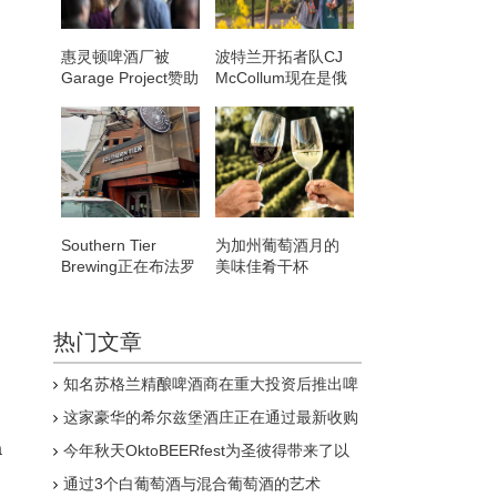
惠灵顿啤酒厂被
波特兰开拓者队CJ
Garage Project赞助
McCollum现在是俄
的首都汉堡节拒之
勒冈州300英亩葡萄
门外
园的所有者
Southern Tier
为加州葡萄酒月的
Brewing正在布法罗
美味佳肴干杯
市中心开设一间酒
吧
热门文章
知名苏格兰精酿啤酒商在重大投资后推出啤
酒多包装
这家豪华的希尔兹堡酒庄正在通过最新收购
积极扩张
a
今年秋天OktoBEERfest为圣彼得带来了以
啤酒为燃料的庆祝活动
通过3个白葡萄酒与混合葡萄酒的艺术