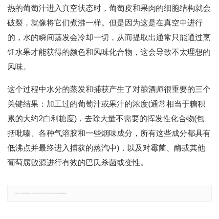
热的葡萄汁进入真空状态时，葡萄皮和果肉的细胞结构就会
破裂，就像将它们煮沸一样。但是因为这是在真空中进行
的，水的瞬间蒸发会冷却一切，从而提取出通常只能通过烹
饪水果才能获得的颜色和风味化合物，这会导致不太理想的
风味。
这个过程中水分的蒸发和捕获产生了对酿酒师很重要的三个
关键结果：加工过的葡萄汁或果汁的浓度(通常相当于糖积
累的大约2白利糖度)，去除大量不需要的挥发性化合物(包
括吡嗪、各种气溶胶和一些烟味成分，所有这些成分都具有
低沸点并最终进入捕获的蒸汽中)，以及对霉菌、酶或其他
葡萄腐败源进行有效的巴氏杀菌或变性。
郑重声明：文章仅代表原作者观点，不代表本站立场；如有侵权、违规，可直接反馈本站，我们将会作修改或删除处理。