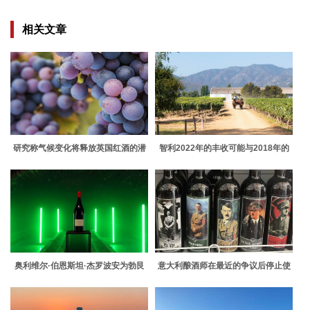
相关文章
研究称气候变化将释放英国红酒的潜
智利2022年的丰收可能与2018年的
力
丰产相媲美
奥利维尔·伯恩斯坦·杰罗波安为勃艮
意大利酿酒师在最近的争议后停止使
第的罗曼·圣维万创造了新纪录
用希特勒主题的葡萄酒