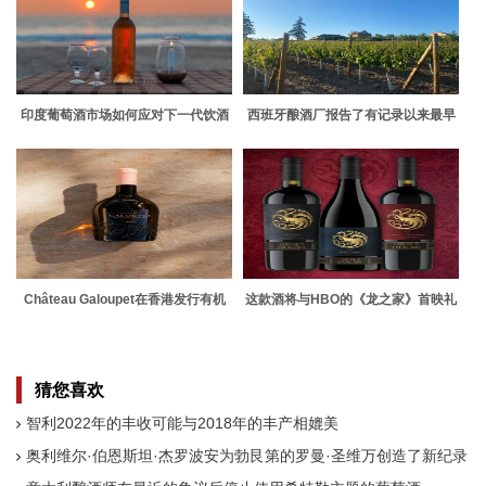
印度葡萄酒市场如何应对下一代饮酒
西班牙酿酒厂报告了有记录以来最早
者
的收成
Château Galoupet在香港发行有机
这款酒将与HBO的《龙之家》首映礼
rosé
搭配
猜您喜欢
智利2022年的丰收可能与2018年的丰产相媲美
奥利维尔·伯恩斯坦·杰罗波安为勃艮第的罗曼·圣维万创造了新纪录