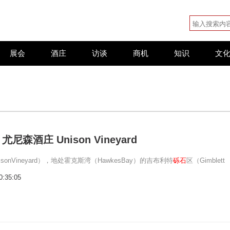
展会
酒庄
访谈
商机
知识
文
尼森酒庄 Unison Vineyard
sonVineyard），地处霍克斯湾（HawkesBay）的吉布利特
砾石
区（Gimblett
0:35:05