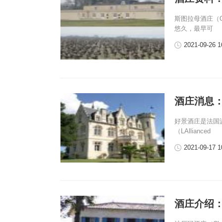
斯图拉母酒庄（C
悠久，最早可
2021-09-26 1
酒庄消息：好景
好景酒庄是法国波
（LAllianced
2021-09-17 1
酒庄介绍：波