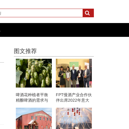
化
图文推荐
啤酒花种植者平衡
FPT慢酒产业合作伙
精酿啤酒的需求与
伴出席2022年意大
气候问题
利最佳酒庄指南的
发布