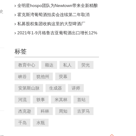
全明星hospo团队为Newtown带来全新精酿
啤酒与天然葡萄酒和泡菜吧
历史
霍克斯湾葡萄酒拍卖会连续第二年取消
私募股权集团收购这里的大型啤酒厂
2021年1-9月格鲁吉亚葡萄酒出口增长12%
标签
教育中心
额达
私人
荧光
峡谷
犹他州
荧幕
安第斯山脉
生成器
讲师
河流
轶事
米其林
首站
杰克逊
科林
周知
古罗马
千岛
水瓶