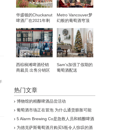
华盛顿的Chuckanut
Metro Vancouver梦
啤酒厂在2021年剩
幻般的葡萄酒穹顶
余时间和2022年将
是一个浪漫的约会
有很大的扩张和收
之夜点子
缩变化
西棕榈滩啤酒经销
Sam's加强了假期的
商裁员 出售分销区
葡萄酒配送
域
年
热门文章
博物馆的精酿啤酒品尝活动
葡萄酒市场正在冒泡 为什么通货膨胀可能
会持续下去
5 Alarm Brewing Co是急救人员和精酿啤酒
爱好者的必看景点
为德克萨斯葡萄酒月购买5瓶令人惊叹的酒