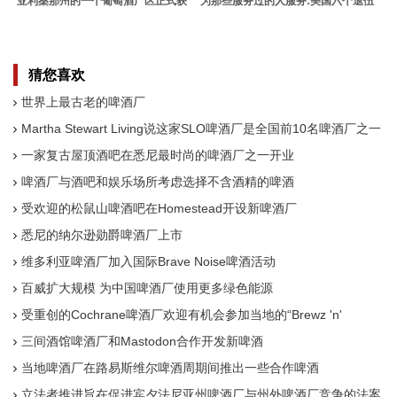
亚利桑那州的一个葡萄酒产区正式获
为那些服务过的人服务:美国六个退伍
得了AVA的认可
军人拥有的葡萄酒品牌
猜您喜欢
世界上最古老的啤酒厂
Martha Stewart Living说这家SLO啤酒厂是全国前10名啤酒厂之一
一家复古屋顶酒吧在悉尼最时尚的啤酒厂之一开业
啤酒厂与酒吧和娱乐场所考虑选择不含酒精的啤酒
受欢迎的松鼠山啤酒吧在Homestead开设新啤酒厂
悉尼的纳尔逊勋爵啤酒厂上市
维多利亚啤酒厂加入国际Brave Noise啤酒活动
百威扩大规模 为中国啤酒厂使用更多绿色能源
受重创的Cochrane啤酒厂欢迎有机会参加当地的“Brewz 'n'
Booze”之旅
三间酒馆啤酒厂和Mastodon合作开发新啤酒
当地啤酒厂在路易斯维尔啤酒周期间推出一些合作啤酒
立法者推进旨在促进宾夕法尼亚州啤酒厂与州外啤酒厂竞争的法案