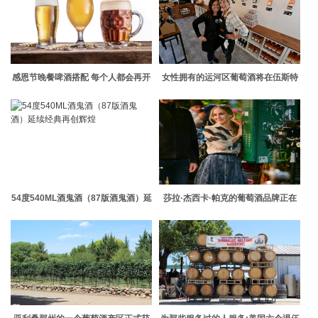
感恩节晚餐啤酒搭配 每个人都会再开
女性拥有的运河区葡萄酒将在伍斯特
一瓶
公共市场开业
54度540ML酒鬼酒（87版酒鬼酒）延
莎拉·杰西卡·帕克的葡萄酒品牌正在
续经典再创辉煌
进入NFT市场