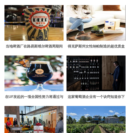
当地啤酒厂在路易斯维尔啤酒周期间
得克萨斯州女性纳帕制造的超优质盒
推出一些合作啤酒
装葡萄酒获得900万美元投资
在UF发起的一项全国性努力将通过与
这家葡萄酒企业有一个诀窍知道你下
精酿啤酒厂的合作来帮助君主
一个最喜欢的饮料