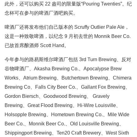
此外，还可以购买 22 盎司的限量版“Pouring Twenties”。纪
念杯可在参与的啤酒厂酒吧购买。
啤酒厂还将发布他们自己版本的 Scruffy Outlier Pale Ale，
这是一种致敬啤酒，以纪念 9 月初去世的 Monnik Beer Co.
已故首席酿酒师 Scott Hand。
今年参与的路易斯维尔啤酒厂包括 3rd Turn Brewing、反对
谷物啤酒厂、Akasha Brewing Co.、Apocalypse Brew
Works、Atrium Brewing、Butchertown Brewing、Chimera
Brewing Co、Falls City Beer Co.、Gallant Fox Brewing、
Gordon Biersch、Goodwood Brewing、 Gravely
Brewing、Great Flood Brewing、Hi-Wire Louisville、
Holsopple Brewing、Hometown Brewing Co.、Mile Wide
Beer Co.、Monnik Beer Co.、Old Louisville Brewing、
Shippingport Brewing、Ten20 Craft Brewery、West Sixth