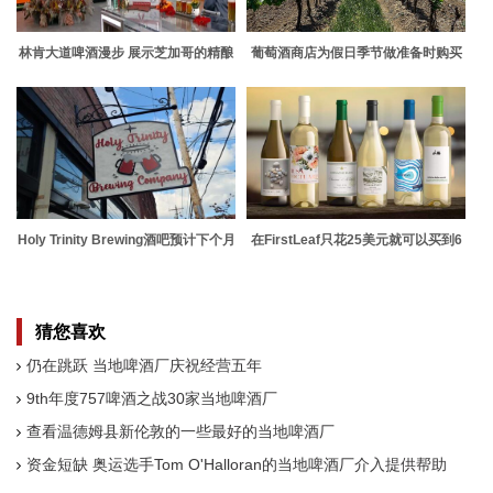
林肯大道啤酒漫步 展示芝加哥的精酿
葡萄酒商店为假日季节做准备时购买
啤酒场景
十种节日葡萄酒
Holy Trinity Brewing酒吧预计下个月
在FirstLeaf只花25美元就可以买到6
在哥伦布市中心开业
瓶葡萄酒
猜您喜欢
仍在跳跃 当地啤酒厂庆祝经营五年
9th年度757啤酒之战30家当地啤酒厂
查看温德姆县新伦敦的一些最好的当地啤酒厂
资金短缺 奥运选手Tom O'Halloran的当地啤酒厂介入提供帮助