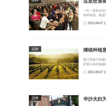
品牌
这是您需
一年一度的北安
和苹果酒。啤酒节
2021-09-07 1
品牌
继续种植
预计英格兰和威
时更小的作物规模
2021-09-07 1
品牌
华沙夫妇为