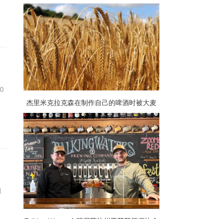
酒爱好者提供了庆祝他们最喜欢的啤酒的机
会
0
杰里米克拉克森在制作自己的啤酒时被大麦
加价吓坏了
倒