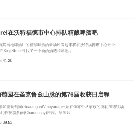
uirrel在沃特福德市中心排队精酿啤酒吧
自其当地啤酒厂的精酿啤酒的新场所看起来将在沃特福德市中心开业。
l已经在KingStreet寻找了一个新的酒吧和酒吧，
6:41:30
葡萄园在圣克鲁兹山脉的第76届收获日启程
加德葡萄园(BeauregardVineyards)开始在薄雾中从家族的博勒加德牧场
Ranch)收获霞多丽(Chardonnay)庄园。酿酒师
6:39:53