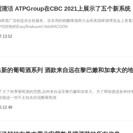
洁 ATPGroup在CBC 2021上展示了五个新系统
p为您的啤酒厂流程提供全程服务。在本周的精酿啤酒商大会和美国啤酒博览会上查看
控制的EasyBra&uuml;VeloRACOON
7:13:52
出新的葡萄酒系列 酒款来自远在黎巴嫩和加拿大的
扩大了秋季葡萄酒的范围,品种来自远至黎巴嫩和加拿大。为了帮助挑选各种待
助挑选一些不太知名的混酿葡萄酒
6:12:48