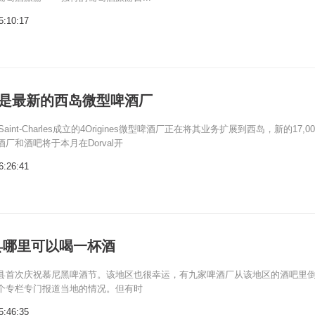
5:10:17
nes是最新的西岛微型啤酒厂
-Saint-Charles成立的4Origines微型啤酒厂正在将其业务扩展到西岛，新的17,00
厂和酒吧将于本月在Dorval开
6:26:41
县哪里可以喝一杯酒
县首次庆祝慕尼黑啤酒节。该地区也很幸运，有九家啤酒厂从该地区的酒吧里
个专栏专门报道当地的情况。但有时
5:46:35