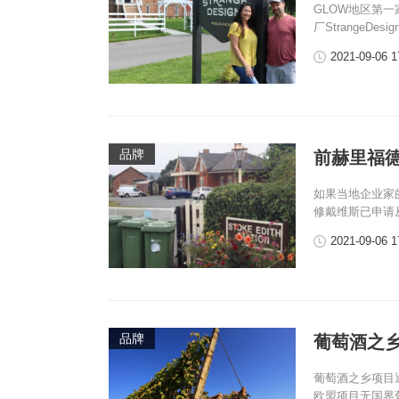
GLOW地区第一家
厂StrangeDesi
2021-09-06 1
品牌
前赫里福
如果当地企业家
修戴维斯已申请
2021-09-06 1
品牌
葡萄酒之乡
葡萄酒之乡项目
欧盟项目无国界葡