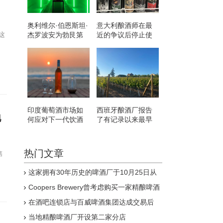
奥利维尔·伯恩斯坦·
意大利酿酒师在最
这
杰罗波安为勃艮第
近的争议后停止使
的罗曼·圣维万创造
用希特勒主题的葡
了新纪录
萄酒
印度葡萄酒市场如
西班牙酿酒厂报告
地
何应对下一代饮酒
了有记录以来最早
者
的收成
热门文章
售
这家拥有30年历史的啤酒厂于10月25日从
Pitcher Partners Advisory&Reconstruction召
Coopers Brewery曾考虑购买一家精酿啤酒
集清算人
厂虽然迄今为止它没有看到购买一家的价值
在酒吧连锁店与百威啤酒集团达成交易后
Strongbow和John Smith's是将从
当地精酿啤酒厂开设第二家分店
Wetherspoon菜单中剔除的饮品之一