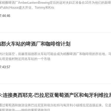
精酿啤酒厂AmberLanternBrewing背后的这对夫妇正准备在10月为他们的新
gnPublicHouse盛大开业。Tommy和Kris
7:44:46
德郡火车站的啤酒厂和咖啡馆计划
的计划落空，前赫里福德郡火车站可能会成为精酿啤酒厂和咖啡馆的所在地。
从塔灵顿村附近同名车站的一个市场
7:43:57
:连接奥西耶克-巴拉尼亚葡萄酒产区和匈牙利维拉
通过葡萄酒和旅游业将巴拉尼亚和埃尔杜特与匈牙利小镇维拉尼连接起来。它
萄酒旅游——独特的葡萄酒旅游目...