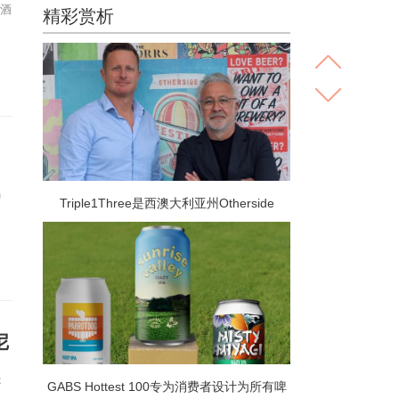
啤酒
精彩赏析
马
Triple1Three是西澳大利亚州Otherside
Brewing Co的母公司 是越来越多进行众包融
资轮次的啤酒厂中的最新一家
尼
是
GABS Hottest 100专为消费者设计为所有啤