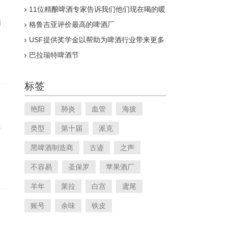
11位精酿啤酒专家告诉我们他们现在喝的暖
冬
酒
格鲁吉亚评价最高的啤酒厂
USF提供奖学金以帮助为啤酒行业带来更多
多样性
巴拉瑞特啤酒节
标签
艳阳
肺炎
血管
海拔
平
类型
第十届
派克
黑啤酒制造商
古迹
之声
不容易
圣保罗
苹果酒厂
羊年
莱拉
白宫
鸢尾
账号
余味
铁皮