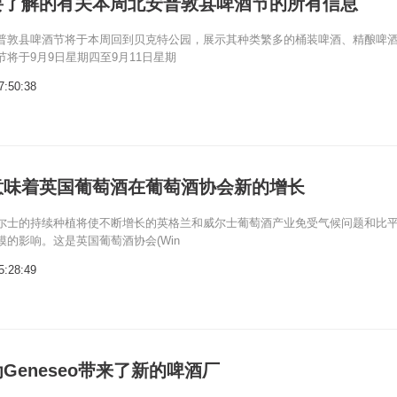
要了解的有关本周北安普敦县啤酒节的所有信息
普敦县啤酒节将于本周回到贝克特公园，展示其种类繁多的桶装啤酒、精酿啤
将于9月9日星期四至9月11日星期
7:50:38
意味着英国葡萄酒在葡萄酒协会新的增长
尔士的持续种植将使不断增长的英格兰和威尔士葡萄酒产业免受气候问题和比
的影响。这是英国葡萄酒协会(Win
5:28:49
Geneseo带来了新的啤酒厂