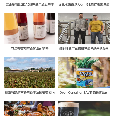
五角星帮助2DADS啤酒厂通过基于
文化名酒市场大热，54度87版酒鬼酒
Brutalist类型的品牌脱颖而出
体现内外双重特色
芬兰葡萄酒革命背后的秘密
当地啤酒厂在精酿啤酒界越来越受欢
迎
福斯特建筑事务所位于法国葡萄园内
Open Container SAV将您最喜欢的
的Le Dôme酿酒厂
当地精酿啤酒罐变成可回收的植物之
家