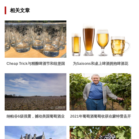
相关文章
Cheap Trick与精酿啤酒节和纽堡国
为Saisons和桌上啤酒拥抱啤酒花
际音乐节
纳帕谷6级强震，撼动美国葡萄酒业
2021年葡萄酒葡萄收获在蒙特雷县开
始闪耀