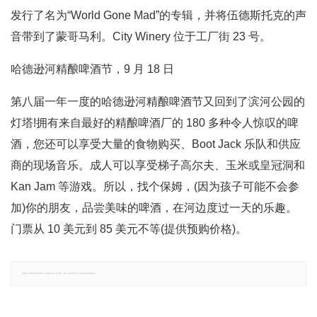
发行了名为“World Gone Mad”的专辑，并将伍德斯托克的声
音带到了蒙哥马利。City Winery 位于工厂街 23 号。
哈德逊河精酿啤酒节，9 月 18 日
第八届一年一度的哈德逊河精酿啤酒节又回到了滨河公园的
灯塔!拥有来自最好的精酿啤酒厂的 180 多种令人惊叹的啤
酒，您还可以享受大量的食物购买、Boot Jack 乐队和供应
商的现场音乐。成人可以享受梯子高尔夫、玉米或皇冠洞和
Kan Jam 等游戏。所以，找个保姆，(因为孩子可能不会参
加)你的朋友，品尝美味的啤酒，在河边度过一天的乐趣。
门票从 10 美元到 85 美元不等(提供预购价格)。
郑重声明：文章仅代表原作者观点，不代表本站立场；如有侵权、违规，可直接反馈本站，我们将会作修改或删除处理。