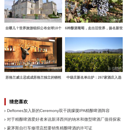
去哪儿？世界旅游组织公布全球10个
6种酿酒葡萄，走出旧世界，扬名新世
最受游客欢迎的国家
界
苏格兰威士忌或成苏格兰独立的牺牲
中级庄新名单出炉：267家酒庄入选
品
猜您喜欢
Deftones加入新的Ceremony双干跳朦胧IPA精酿啤酒阵容
对于精酿啤酒爱好者来说新泽西州的纳米和微型啤酒厂值得探索
蒙茅斯自行车修理店想要销售精酿啤酒的许可证