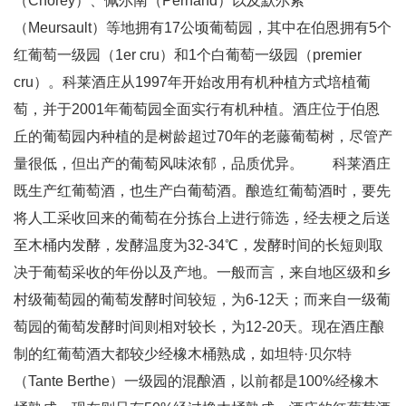
（Chorey）、佩尔南（Pernand）以及默尔索
（Meursault）等地拥有17公顷葡萄园，其中在伯恩拥有5个
红葡萄一级园（1er cru）和1个白葡萄一级园（premier
cru）。科莱酒庄从1997年开始改用有机种植方式培植葡
萄，并于2001年葡萄园全面实行有机种植。酒庄位于伯恩
丘的葡萄园内种植的是树龄超过70年的老藤葡萄树，尽管产
量很低，但出产的葡萄风味浓郁，品质优异。 科莱酒庄
既生产红葡萄酒，也生产白葡萄酒。酿造红葡萄酒时，要先
将人工采收回来的葡萄在分拣台上进行筛选，经去梗之后送
至木桶内发酵，发酵温度为32-34℃，发酵时间的长短则取
决于葡萄采收的年份以及产地。一般而言，来自地区级和乡
村级葡萄园的葡萄发酵时间较短，为6-12天；而来自一级葡
萄园的葡萄发酵时间则相对较长，为12-20天。现在酒庄酿
制的红葡萄酒大都较少经橡木桶熟成，如坦特·贝尔特
（Tante Berthe）一级园的混酿酒，以前都是100%经橡木