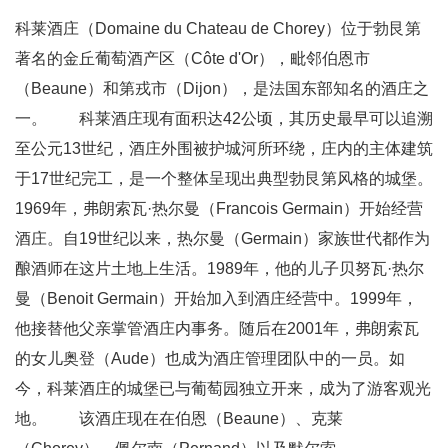
科莱酒庄（Domaine du Chateau de Chorey）位于勃艮第
著名的金丘葡萄酒产区（Côte d'Or），毗邻伯恩市
（Beaune）和第戎市（Dijon），是法国东部知名的酒庄之
一。 科莱酒庄现有面积达42公顷，其历史最早可以追溯
至公元13世纪，酒庄外围被护城河所环绕，庄内的主体建筑
于17世纪完工，是一个整体呈现出典型勃艮第风格的城堡。
1969年，弗朗索瓦·热尔曼（Francois Germain）开始经营
酒庄。自19世纪以来，热尔曼（Germain）家族世代都作为
酿酒师在这片土地上生活。1989年，他的儿子贝努瓦·热尔
曼（Benoit Germain）开始加入到酒庄经营中。1999年，
他接替他父亲掌管酒庄内事务。随后在2001年，弗朗索瓦
的女儿奥登（Aude）也成为酒庄管理团队中的一员。如
今，科莱酒庄的城堡已与葡萄园独立开来，成为了游客观光
地。 该酒庄现在在伯恩（Beaune）、克莱