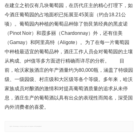
在建立之初仅有几块葡萄园，在历代庄主的精心打理下，如
今酒庄葡萄园的占地面积已拓展至45英亩（约合18.21公
顷）。葡萄园内种植的葡萄品种除了勃艮第经典的黑皮诺
（Pinot Noir）和霞多丽（Chardonnay）外，还有佳美
（Gamay）和阿里高特（Aligote）。为了在每一片葡萄园
中种植最适宜的葡萄品种，酒庄工作人员会对葡萄园的土壤
从构成、pH值等多方面进行精确而详尽的分析。 目
前，哈沃家族酒庄的年产酒量约为80,000瓶，涵盖了特级园
级、一级园级、村庄级和大区级等各个等级。多年来，哈沃
家族成员对酿酒的激情和对提高葡萄酒质量的追求从未停
息，酒庄生产的葡萄酒以具有出众的表现性而闻名，深受国
内外消费者的喜爱。
郑重声明：文章仅代表原作者观点，不代表本站立场；如有侵权、违规，可直接反馈本站，我们将会作修改或删除处理。