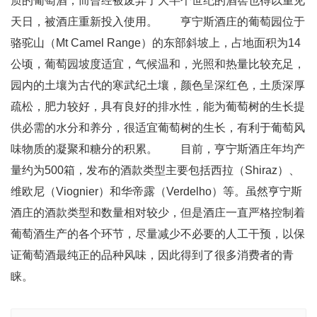
质的葡萄酒，而曾经被废弃了大半个世纪的酒窖也得以重见
天日，被酒庄重新投入使用。 亨宁斯酒庄的葡萄园位于
骆驼山（Mt Camel Range）的东部斜坡上，占地面积为14
公顷，葡萄园坡度适宜，气候温和，光照和热量比较充足，
园内的土壤为古代的寒武纪土壤，颜色呈深红色，土质深厚
疏松，肥力较好，具有良好的排水性，能为葡萄树的生长提
供必需的水分和养分，很适宜葡萄树的生长，有利于葡萄风
味物质的凝聚和糖分的积累。 目前，亨宁斯酒庄年均产
量约为500箱，发布的酒款类型主要包括西拉（Shiraz）、
维欧尼（Viognier）和华帝露（Verdelho）等。虽然亨宁斯
酒庄的酒款类型和数量相对较少，但是酒庄一直严格控制着
葡萄酒生产的各个环节，尽量减少不必要的人工干预，以保
证葡萄酒最纯正的品种风味，因此得到了很多消费者的青
睐。