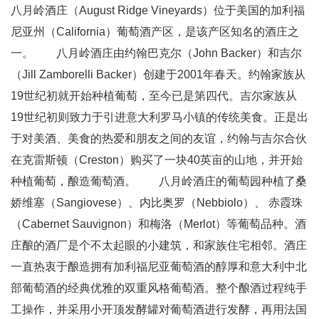
八月岭酒庄（August Ridge Vineyards）位于美国的加利福
尼亚州（California）葡萄酒产区，是该产区知名的酒庄之
一。 八月岭酒庄由约翰巴克尔（John Backer）和吉尔
（Jill Zamborelli Backer）创建于2001年春天。约翰家族从
19世纪初就开始种植葡萄，至今已是第四代。吉尔家族从
19世纪初则致力于引进意大利罗马小镇的传统美食。正是出
于对美酒、美食的热爱和朋友之间的友谊，约翰与吉尔合伙
在克雷斯顿（Creston）购买了一块40英亩的山地，并开始
种植葡萄，酿造葡萄酒。 八月岭酒庄的葡萄园种植了桑
娇维塞（Sangiovese）、内比奥罗（Nebbiolo）、 赤霞珠
（Cabernet Sauvignon）和梅洛（Merlot）等葡萄品种。酒
庄酿的酒厂是个不太起眼的小建筑，和家族住宅相邻。酒庄
一直热衷于酿造拥有加利福尼亚葡萄酒的醇厚和意大利中北
部葡萄酒的经典优雅的双重风格葡萄酒。整个酿酒过程纯手
工操作，并采用小开顶发酵罐对葡萄酒进行发酵，再用法国