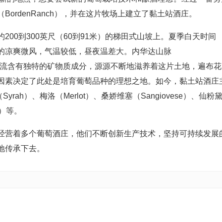
ordenRanch），并在这片牧场上建立了黏土站酒庄。
00到300英尺（60到91米）的梯田式山坡上。夏季白天时间
的凉爽微风，气温较低，昼夜温差大。内华达山脉
e）不间断的径流含有独特的矿物质成分，源源不断地滋养着这片土地，遍布花
因素决定了此处是培育葡萄品种的理想之地。如今，黏土站酒庄
yrah）、梅洛（Merlot）、桑娇维塞（Sangiovese）、仙粉
on）等。
经营着多个葡萄酒庄，他们不断创新生产技术，坚持可持续发展
地传承下去。