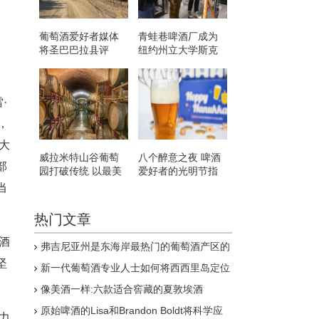
葡萄酒爱好者媒体
青蛙巷啤酒厂成为
将圣巴巴拉县评
纽约州立大学斯克
为“年度葡萄酒产区”
内克塔迪啤酒项目
的教室
·
，
大
威拉米特山谷葡萄
八个醉意之夜 啤酒
部
园打破传统 以最美
爱好者的光明节指
味的方式想象
南
当
热门文章
酒
弗吉尼亚州是东海岸最热门的葡萄酒产区的
8个原因
坚
新一代葡萄酒专业人士如何将西西里岛定位
为下一个伟大的意大利葡萄酒产区
像美酒一样:六款适合窖藏的夏敦埃酒
原始啤酒的Lisa和Brandon Boldt将科学应
力