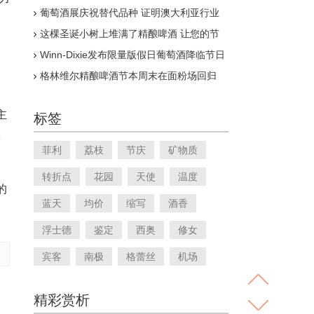
用于自发发酵的浪漫
葡萄酒展庆祝替代品种 证明澳大利亚行业
并不无聊
这棵圣诞小树上堆满了精酿啤酒 让您的节
日更加欢乐
Winn-Dixie发布限量版假日葡萄酒降临节日
历
格林维尔精酿啤酒节本周末在面粉场回归
主
标签
黛
菲利
荔枝
节庆
矿物质
转折点
花园
天使
温度
的
蓝天
均价
缩写
酒香
浮士德
鉴定
西奥
修女
宾客
南极
格蕾丝
机场
精彩赏析