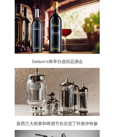
Gelson's将举办虚拟品酒会
新西兰大师赛和啤酒节在但尼丁怀唐伊终极
周末齐聚一堂