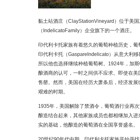
黏土站酒庄（ClayStationVineyar
（IndelicatoFamily）企业旗下的一个酒庄。
印代利卡托家族有着悠久的葡萄种植历史，葡萄
印代利卡托（GaspareIndelicato）
所以他也选择继续种植葡萄树。1924年，加
酿酒商的认可，一时之间供不应求。即使在美
售罄。然而，美国在经历大萧条后，经济发展
艰难的时期。
1935年，美国解除了禁酒令，葡萄酒行业再
酿造结合起来，其他家族成员也都相继加入进
实的基础，他酿造的葡萄酒在全国享誉盛名。
20世纪90年代中期，印代利卡托家族开始寻