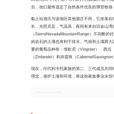
后，他们最终选定了自然条件优良的博登牧场（B
黏土站酒庄与该地区其他酒庄不同，它坐落在约2
长，光照充足，气温高，夜间有来自旧金山湾
（SierraNevadaMountainRang
岗岩石的土壤也有利于排水。气候和土壤两大
要的葡萄品种有：维欧尼（Viognier）、西拉（S
（Zinfandel）和赤霞珠（CabernetSauvign
现在，印代利卡托家族的第二、三代成员共同
理念，保护土壤和环境，将这份家族事业永恒
郑重声明：文章仅代表原作者观点，不代表本站立场；如有侵权、违规，可直接反馈本站，我们将会作修改或删除处理。