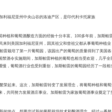
d）位于美国加利福尼亚州中央山谷的洛迪产区，是印代利卡托家族
种植和葡萄酒酿造方面的经验十分丰富。100多年前，加斯帕雷
从意大利移民来到美国加利福尼亚州，因其祖父和曾祖父都从事葡萄种植业
斯帕雷栽培了第一片葡萄园，该园出产的葡萄的质量得到了美国各
国禁酒令实施期间，加斯帕雷种植的葡萄也相当受欢迎，几乎全
缓慢，葡萄酒行业也受到重创，加斯帕雷的葡萄园经历了一段相
次繁荣起来。这次，加斯帕雷转变了发展理念，将葡萄种植和葡萄
来，共同努力发展酒庄事业。加斯帕雷为家族葡萄酒事业奠定了
找新的地点，想要尝试新的葡萄栽培技术和酿酒理念。经过一番努