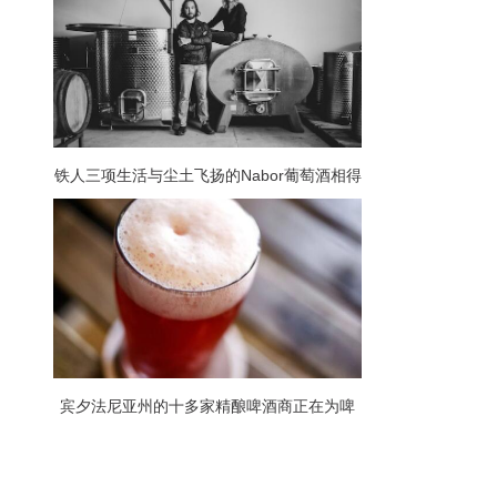
铁人三项生活与尘土飞扬的Nabor葡萄酒相得
益彰
宾夕法尼亚州的十多家精酿啤酒商正在为啤
酒花为饥饿举杯