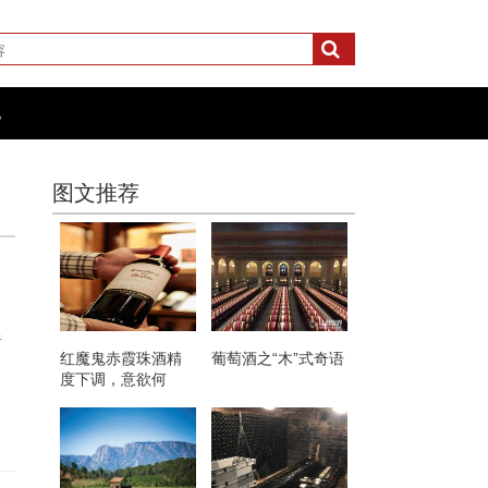
化
图文推荐
于
红魔鬼赤霞珠酒精
葡萄酒之“木”式奇语
度下调，意欲何
为？