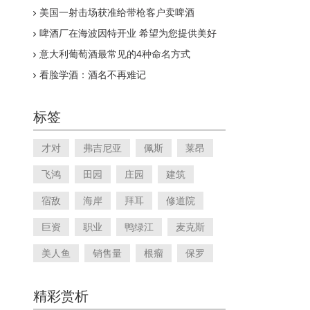
美国一射击场获准给带枪客户卖啤酒
啤酒厂在海波因特开业 希望为您提供美好
时光和优质啤酒
意大利葡萄酒最常见的4种命名方式
看脸学酒：酒名不再难记
标签
才对
弗吉尼亚
佩斯
莱昂
飞鸿
田园
庄园
建筑
宿敌
海岸
拜耳
修道院
巨资
职业
鸭绿江
麦克斯
美人鱼
销售量
根瘤
保罗
精彩赏析