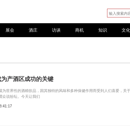
展会
酒庄
访谈
商机
知识
文
成为产酒区成功的关键
成为世界性的酒精饮品，因其独特的风味和多种保健作用而受到人们喜爱，关
谓众说纷纭。今天让我们
8:41:17