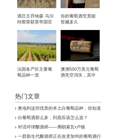
酒庄主乔纳森·马尔
你的葡萄酒究竟能
特斯荣获英帝国官
窖藏多久
佐勋章
法国各产区主要葡
澳洲500万美元葡萄
萄品种一览
酒凭空消失，其中
包括葛兰许
热门文章
奥地利这些优质的本土白葡萄品种，你知道
几个？
白葡萄酒那么多，到底应该怎么选？
对话环球酿酒师——弗朗索瓦•卢顿
一群新生代酿酒师正在改变加州的葡萄酒行