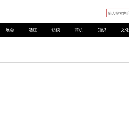
展会
酒庄
访谈
商机
知识
文