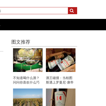
化
图文推荐
不知道喝什么酒？
酒王碰撞：当柏图
问问你喜欢什么巧
斯遇上罗曼尼·康帝
克力、咖啡和坚
果！