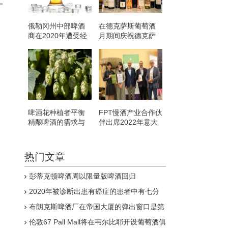
一
俄勒冈州中部啤酒
在德克萨斯葡萄酒
商在2020年遭受经
月期间庆祝德克萨
济打击
斯葡萄酒的遗产
啤酒花种植者平衡
FPT慢酒产业合作伙
精酿啤酒的需求与
伴出席2022年意大
气候问题
利最佳酒庄指南的
发布
热门文章
彭蒂克顿啤酒周以限量版啤酒回归
2020年被诊断出患有癌症的患者中有七分
之一饮酒
布朗克斯啤酒厂在帝国大厦的弹出窗口是第
一次在天文台体验中提供啤酒
伦敦67 Pall Mall将在韦尔比耶开设葡萄酒俱