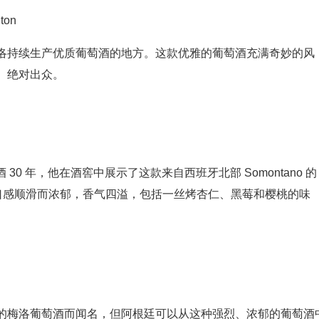
ton
洛持续生产优质葡萄酒的地方。这款优雅的葡萄酒充满奇妙的风
。绝对出众。
te 酿酒 30 年，他在酒窖中展示了这款来自西班牙北部 Somontano 的
的梅洛口感顺滑而浓郁，香气四溢，包括一丝烤杏仁、黑莓和樱桃的味
的梅洛葡萄酒而闻名，但阿根廷可以从这种强烈、浓郁的葡萄酒