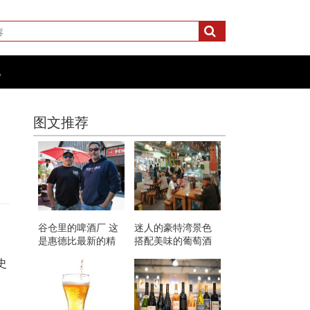
化
图文推荐
谷仓里的啤酒厂 这
迷人的豪特湾景色
是惠德比最新的精
搭配美味的葡萄酒
酿啤酒热点
等于完美
史