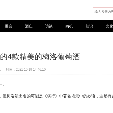
展会
酒庄
访谈
商机
知识
文
的4款精美的梅洛葡萄酒
：
时间：2021-10-19 14:46:10
一。
，但梅洛最出名的可能是《横行》中著名场景中的妙语，这是有