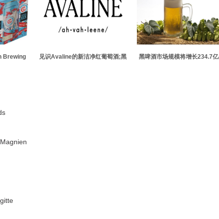
 Brewing
见识Avaline的新洁净红葡萄酒;黑
黑啤酒市场规模将增长234.7
ch淡啤酒的合
皮诺
元
ds
agnien
itte