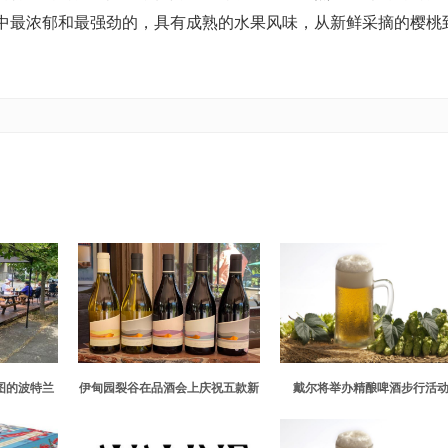
中最浓郁和最强劲的，具有成熟的水果风味，从新鲜采摘的樱桃
雅图的波特兰
伊甸园裂谷在品酒会上庆祝五款新
戴尔将举办精酿啤酒步行活
酒