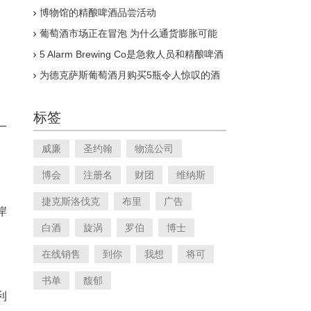
乐部
博物馆的精酿啤酒品尝活动
葡萄酒市场正在冒泡 为什么通货膨胀可能
会持续下去
5 Alarm Brewing Co是急救人员和精酿啤酒
爱好者的必看景点
为德克萨斯葡萄酒月购买5瓶令人惊叹的酒
标签
一
威廉
圣约翰
物流公司
博会
注册名
财团
维纳斯
捷克斯洛伐克
布里
广告
岸
白酒
旋涡
罗伯
博士
在线销售
到你
我想
将可
书单
馥郁
利