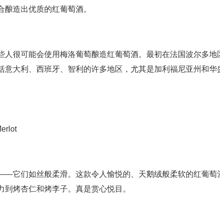
合酿造出优质的红葡萄酒。
些人很可能会使用梅洛葡萄酿造红葡萄酒。最初在法国波尔多地
括意大利、西班牙、智利的许多地区，尤其是加利福尼亚州和华
erlot
——它们如丝般柔滑。这款令人愉悦的、天鹅绒般柔软的红葡萄
力到烤杏仁和烤李子。真是赏心悦目。