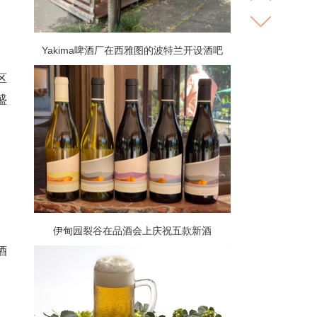
Yakima啤酒厂在西雅图的波特兰开设酒吧
区
盛
伊甸园裂谷在品酒会上庆祝五款新酒
酒