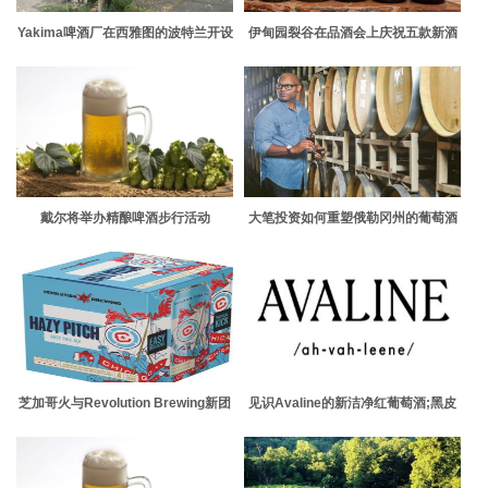
Yakima啤酒厂在西雅图的波特兰开设
伊甸园裂谷在品酒会上庆祝五款新酒
酒吧
戴尔将举办精酿啤酒步行活动
大笔投资如何重塑俄勒冈州的葡萄酒
行业
芝加哥火与Revolution Brewing新团
见识Avaline的新洁净红葡萄酒;黑皮
队品牌Hazy Pitch淡啤酒的合作伙伴
诺