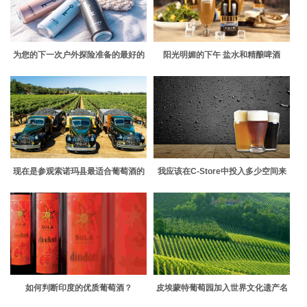
为您的下一次户外探险准备的最好的
阳光明媚的下午 盐水和精酿啤酒
罐装葡萄酒
现在是参观索诺玛县最适合葡萄酒的
我应该在C-Store中投入多少空间来
小镇的时候了
制作精酿啤酒
如何判断印度的优质葡萄酒？
皮埃蒙特葡萄园加入世界文化遗产名
录