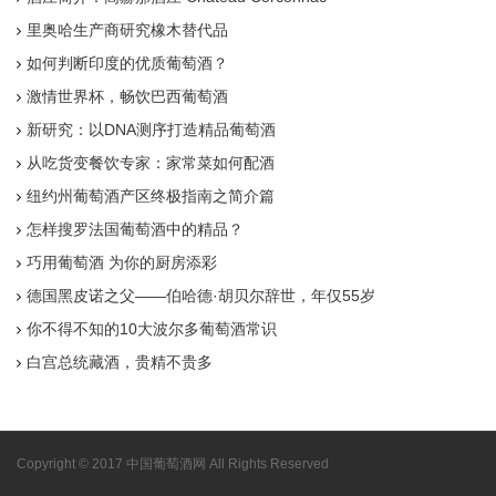
里奥哈生产商研究橡木替代品
如何判断印度的优质葡萄酒？
激情世界杯，畅饮巴西葡萄酒
新研究：以DNA测序打造精品葡萄酒
从吃货变餐饮专家：家常菜如何配酒
纽约州葡萄酒产区终极指南之简介篇
怎样搜罗法国葡萄酒中的精品？
巧用葡萄酒 为你的厨房添彩
德国黑皮诺之父——伯哈德·胡贝尔辞世，年仅55岁
你不得不知的10大波尔多葡萄酒常识
白宫总统藏酒，贵精不贵多
Copyright © 2017 中国葡萄酒网 All Rights Reserved