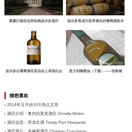
富豪们都在这样收购波尔多酒庄
波尔多将成为世界领先的葡萄酒技术
中心
波尔多白葡萄酒在盲品会上表现出众
意大利橄榄油（下篇）——包装储
存、营养价值和选购小贴士
猜您喜欢
2014年五月份10大热点文章
酒庄介绍：奥内拉莫龙酒庄 Ornella Molon
酒庄信息：登龙红酒 Treaty Port Vineyards
酒庄简介：高赫那酒庄 Chateau Corconnac