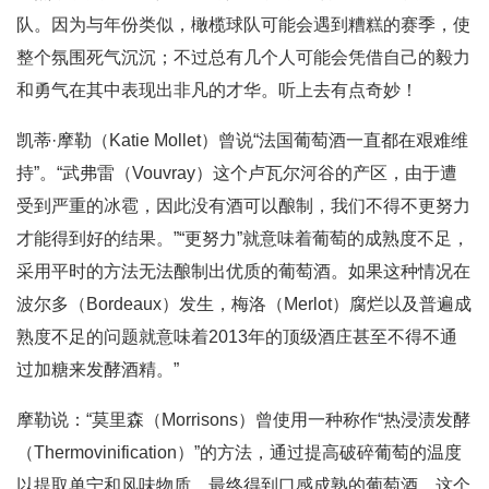
队。因为与年份类似，橄榄球队可能会遇到糟糕的赛季，使
整个氛围死气沉沉；不过总有几个人可能会凭借自己的毅力
和勇气在其中表现出非凡的才华。听上去有点奇妙！
凯蒂·摩勒（Katie Mollet）曾说“法国葡萄酒一直都在艰难维
持”。“武弗雷（Vouvray）这个卢瓦尔河谷的产区，由于遭
受到严重的冰雹，因此没有酒可以酿制，我们不得不更努力
才能得到好的结果。”“更努力”就意味着葡萄的成熟度不足，
采用平时的方法无法酿制出优质的葡萄酒。如果这种情况在
波尔多（Bordeaux）发生，梅洛（Merlot）腐烂以及普遍成
熟度不足的问题就意味着2013年的顶级酒庄甚至不得不通
过加糖来发酵酒精。”
摩勒说：“莫里森（Morrisons）曾使用一种称作“热浸渍发酵
（Thermovinification）”的方法，通过提高破碎葡萄的温度
以提取单宁和风味物质，最终得到口感成熟的葡萄酒。这个