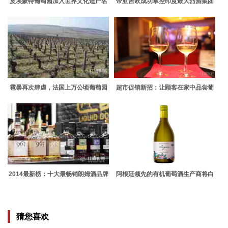
皮埃蒙特葡萄园加入世界文化遗产名
帝亚吉欧成功掌控印度最大烈酒集团
录
雹暴再次肆虐，法国上万公顷葡萄园
超市促销新招：让顾客在家中品尝葡
被损
萄酒
2014最新榜：十大最畅销朗姆酒品牌
阿根廷领先的有机葡萄酒生产商将白
葡萄酒添加到有机Virgen系列
猜您喜欢