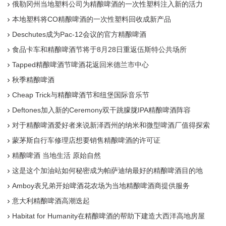
俄勒冈州当地塑料公司为精酿啤酒的一次性塑料注入新的活力
本地塑料将CO精酿啤酒的一次性塑料回收成新产品
Deschutes成为Pac-12会议的官方精酿啤酒
食品卡车和精酿啤酒节将于8月28日重返伍斯特公共场所
Tapped精酿啤酒节啤酒花返回米德兰市中心
秋季精酿啤酒
Cheap Trick与精酿啤酒节和纽堡国际音乐节
Deftones加入新的Ceremony双干跳朦胧IPA精酿啤酒阵容
对于精酿啤酒爱好者来说新泽西州的纳米和微型啤酒厂值得探索
蒙茅斯自行车修理店想要销售精酿啤酒的许可证
精酿啤酒 当地生活 原始自然
这是这个加油站如何秘密成为帕萨迪纳最好的精酿啤酒目的地
Amboy表兄弟开始啤酒花农场为当地精酿啤酒商提供服务
意大利精酿啤酒高潮迭起
Habitat for Humanity在精酿啤酒的帮助下建造大西洋高地房屋