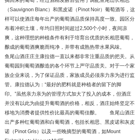
摘回来的葡萄，经过酒精发酵后会用于调配鱼尾山长相思
（Sauvignon Blanc）和黑皮诺（Pinot Noir）葡萄酒等，这
样可以使酒庄每年出产的葡萄酒品质保持高度一致。园区分
布着冲积土壤，年均日照时间超过2,500个小时，夜间凉
爽，这种理想的种植条件有利于培育出优质的长相思葡萄，
酿成的葡萄酒爽脆而纯净，并带有成熟热带水果风味。
鱼尾山酒庄庄主康拉德一直以来都非常注重品质的把关。从
葡萄园到葡萄酒酿造的各个环节上严守品质关。对于一个家
族企业来说，为了保证品质，家族成员必须亲力亲为进行监
管。康拉德认为：“最好的肥料就是种植者的留下的脚
印。”虽然亲力亲为的管理方式加大了投入的成本，但酒庄
并没有以此为由提升葡萄酒的价格，相反，酒庄始终坚定不
移地为消费者提供性价比最高的葡萄佳酿。 鱼尾山酒庄
出产多种红葡萄酒和白葡萄酒，包括长相思、黑皮诺和灰皮
诺（Pinot Gris）以及一些晚摘型的葡萄酒，如Mount