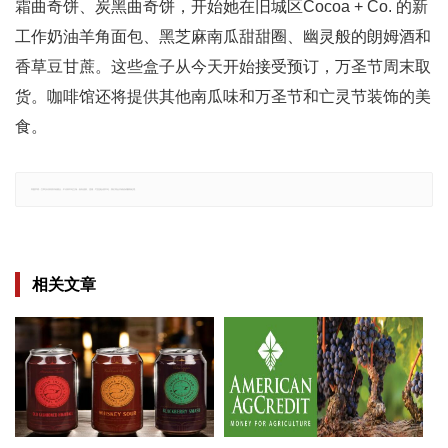
霜曲奇饼、炭黑曲奇饼，开始她在旧城区Cocoa + Co. 的新
工作奶油羊角面包、黑芝麻南瓜甜甜圈、幽灵般的朗姆酒和
香草豆甘蔗。这些盒子从今天开始接受预订，万圣节周末取
货。咖啡馆还将提供其他南瓜味和万圣节和亡灵节装饰的美
食。
郑重声明：文章仅代表原作者观点，不代表本站立场；如有侵权、违规，可直接反馈本站，我们将会作修改或删除处理。
相关文章