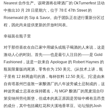
Nearest 合作生产。该啤酒将在啤酒厂的 OkTurnerfest 活动
中推出10 月 28 日星期六，位于 78 E 47th Street 的
Rosenwald 的 Sip & Savor。由于团队正在进行重新分区过
程，因此尚未提供更新的开放时间表。
幸福装在瓶子里
对于那些喜欢在自己家中用罐头或瓶子喝酒的人来说，这是
激动人心的时刻。首先——也是最引人注目的——是 Gold
Fashioned，这是一款来自 Apologue 的 Robert Haynes 的
瓶装限量版鸡尾酒，零售价为 150 美元。(从技术上讲，瓶
子里有 12 杯两盎司的酒，每杯饮料 12.50 美元。)它是由来
自肯塔基州巴兹敦一家酿酒厂的八年波旁威士忌制成的，这
种波旁威士忌喜欢保持匿名，与 MGP 酿酒厂的黑麦混合印
第安纳州劳伦斯堡，但成本的真正原因是苦味中稀有且昂贵
的成分，其中包括藏红花和大溪地香草豆。论坛报的Josh