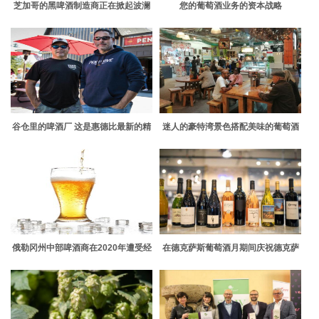
芝加哥的黑啤酒制造商正在掀起波澜
您的葡萄酒业务的资本战略
谷仓里的啤酒厂 这是惠德比最新的精
迷人的豪特湾景色搭配美味的葡萄酒
酿啤酒热点
等于完美
俄勒冈州中部啤酒商在2020年遭受经
在德克萨斯葡萄酒月期间庆祝德克萨
济打击
斯葡萄酒的遗产