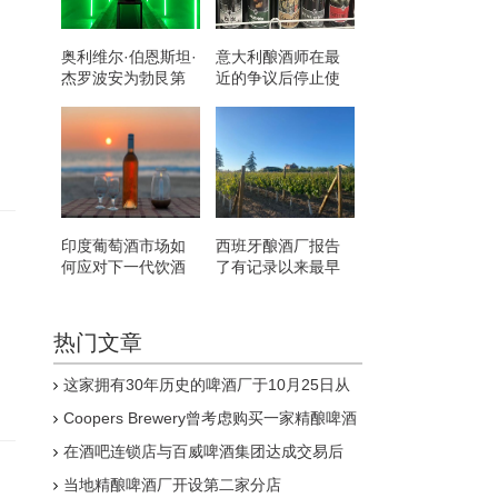
奥利维尔·伯恩斯坦·
意大利酿酒师在最
杰罗波安为勃艮第
近的争议后停止使
的罗曼·圣维万创造
用希特勒主题的葡
了新纪录
萄酒
印度葡萄酒市场如
西班牙酿酒厂报告
何应对下一代饮酒
了有记录以来最早
者
的收成
热门文章
这家拥有30年历史的啤酒厂于10月25日从
Pitcher Partners Advisory&Reconstruction召
Coopers Brewery曾考虑购买一家精酿啤酒
集清算人
厂虽然迄今为止它没有看到购买一家的价值
在酒吧连锁店与百威啤酒集团达成交易后
Strongbow和John Smith's是将从
当地精酿啤酒厂开设第二家分店
Wetherspoon菜单中剔除的饮品之一