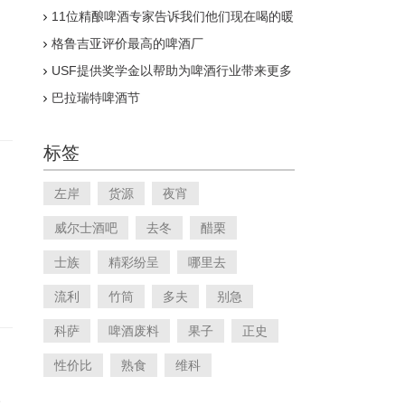
11位精酿啤酒专家告诉我们他们现在喝的暖
冬
格鲁吉亚评价最高的啤酒厂
USF提供奖学金以帮助为啤酒行业带来更多
多样性
巴拉瑞特啤酒节
标签
左岸
货源
夜宵
威尔士酒吧
去冬
醋栗
士族
精彩纷呈
哪里去
流利
竹筒
多夫
别急
科萨
啤酒废料
果子
正史
性价比
熟食
维科