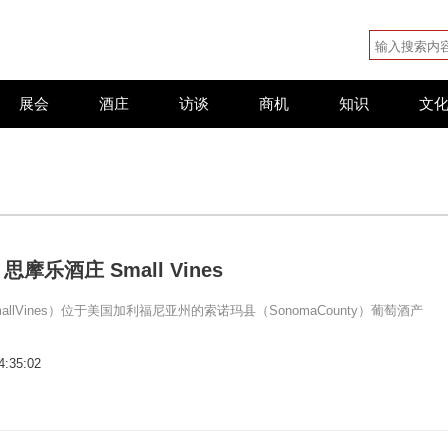
展会
酒庄
访谈
商机
知识
文
摩乐酒庄 Small Vines
llVines）位于美国加利福尼亚州的索诺玛县（SonomaCounty）葡萄酒产
4:35:02