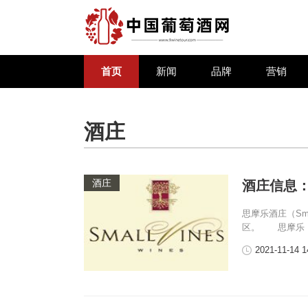
首页
新闻
品牌
营销
酒庄
酒庄
酒庄信息：思
思摩乐酒庄（Sma
区。 思摩乐
2021-11-14 1