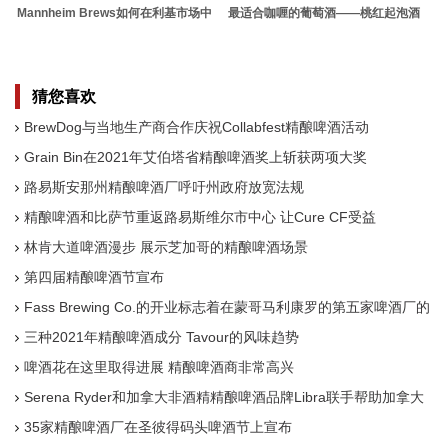
Mannheim Brews如何在利基市场中
最适合咖喱的葡萄酒——桃红起泡酒
成名
猜您喜欢
BrewDog与当地生产商合作庆祝Collabfest精酿啤酒活动
Grain Bin在2021年艾伯塔省精酿啤酒奖上斩获两项大奖
路易斯安那州精酿啤酒厂呼吁州政府放宽法规
精酿啤酒和比萨节重返路易斯维尔市中心 让Cure CF受益
林肯大道啤酒漫步 展示芝加哥的精酿啤酒场景
第四届精酿啤酒节宣布
Fass Brewing Co.的开业标志着在蒙哥马利康罗的第五家啤酒厂的
精酿啤酒场景
三种2021年精酿啤酒成分 Tavour的风味趋势
啤酒花在这里取得进展 精酿啤酒商非常高兴
Serena Ryder和加拿大非酒精精酿啤酒品牌Libra联手帮助加拿大
人找到平衡
35家精酿啤酒厂在圣彼得码头啤酒节上宣布