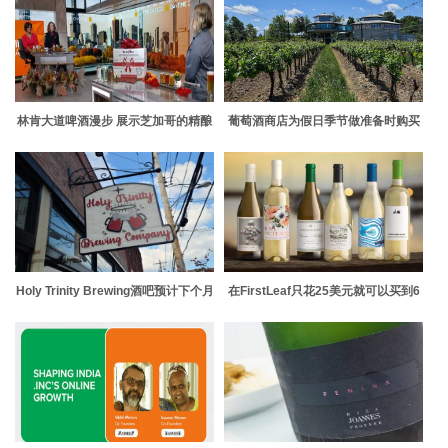
林肯大道啤酒漫步 展示芝加哥的精酿
葡萄酒商店为假日季节做准备时购买
啤酒场景
十种节日葡萄酒
Holy Trinity Brewing酒吧预计下个月
在FirstLeaf只花25美元就可以买到6
在哥伦布市中心开业
瓶葡萄酒