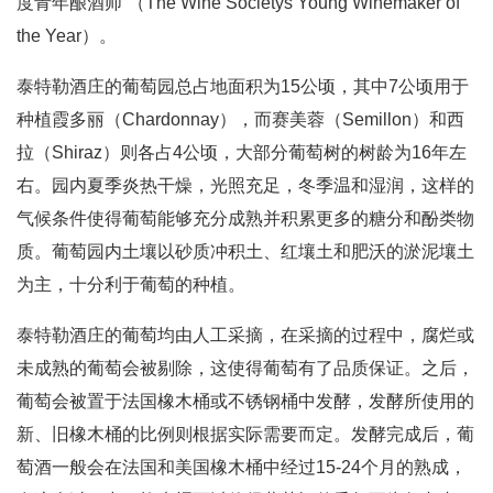
度青年酿酒师”（The Wine Societys Young Winemaker of
the Year）。
泰特勒酒庄的葡萄园总占地面积为15公顷，其中7公顷用于
种植霞多丽（Chardonnay），而赛美蓉（Semillon）和西
拉（Shiraz）则各占4公顷，大部分葡萄树的树龄为16年左
右。园内夏季炎热干燥，光照充足，冬季温和湿润，这样的
气候条件使得葡萄能够充分成熟并积累更多的糖分和酚类物
质。葡萄园内土壤以砂质冲积土、红壤土和肥沃的淤泥壤土
为主，十分利于葡萄的种植。
泰特勒酒庄的葡萄均由人工采摘，在采摘的过程中，腐烂或
未成熟的葡萄会被剔除，这使得葡萄有了品质保证。之后，
葡萄会被置于法国橡木桶或不锈钢桶中发酵，发酵所使用的
新、旧橡木桶的比例则根据实际需要而定。发酵完成后，葡
萄酒一般会在法国和美国橡木桶中经过15-24个月的熟成，