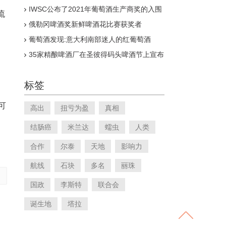
IWSC公布了2021年葡萄酒生产商奖的入围
流
名单
俄勒冈啤酒奖新鲜啤酒花比赛获奖者
葡萄酒发现:意大利南部迷人的红葡萄酒
35家精酿啤酒厂在圣彼得码头啤酒节上宣布
标签
可
高出
扭亏为盈
真相
结肠癌
米兰达
蠕虫
人类
合作
尔泰
天地
影响力
航线
石块
多名
丽珠
国政
李斯特
联合会
诞生地
塔拉