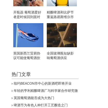
开瓶器:葡萄酒爱好
精酿啤酒和比萨节
者是时候回到面对
重返路易斯维尔市
面的活动了
中心 让Cure CF受
益
英国新西兰贸易协
全国玻璃瓶短缺影
议可能使葡萄酒饮
响葡萄酒供应
用者受益
热门文章
纽约BEACON市中心的新酒吧即将开业
年轻的亨利精酿啤酒厂与科学家合作研究微
藻是否可以减少甲烷排放
英国葡萄酒能否成为大热门
啤酒节为有色人种打开工艺酿造之门