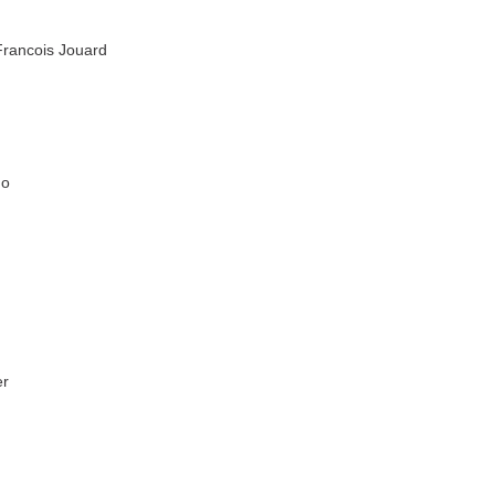
ncois Jouard
o
r