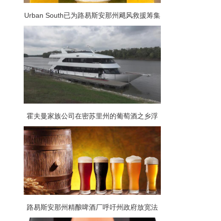
Urban South已为路易斯安那州飓风救援筹集
了7500美元
霍夫曼家族公司在密苏里州的葡萄酒之乡浮
出水面
路易斯安那州精酿啤酒厂呼吁州政府放宽法
规