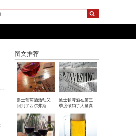
化
图文推荐
爵士葡萄酒活动又
波士顿啤酒在第三
回到了西尔弗斯
季度倾销了大量真
正的硬苏打水
士