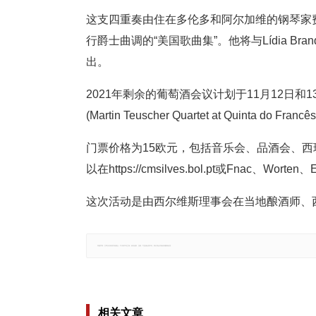
这支四重奏由住在多伦多和阿尔加维的钢琴家费尔南多
行爵士曲调的“美国歌曲集”。他将与Lídia Bra
出。
2021年剩余的葡萄酒会议计划于11月12日和13日(Pande
(Martin Teuscher Quartet at Quinta do Francê
门票价格为15欧元，包括音乐会、品酒会、
以在https://cmsilves.bol.pt或Fnac、Worten
这次活动是由西尔维斯理事会在当地酿酒师、
郑重声明：文章仅代表原作者观点，不代表本站立场；如有侵权、违规，可直接反馈本站，我们将会作修改或删除处理。
相关文章