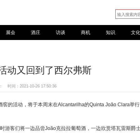
展会
酒庄
访谈
商机
知识
文
活动又回到了西尔弗斯
：
时间：2021-10-26 17:50:36
酒窖的活动，将于本周末在Alcantarilha的Quinta João Clara举行
届时游客们将一边品尝João克拉拉葡萄酒，一边欣赏塔瓦雷斯爵