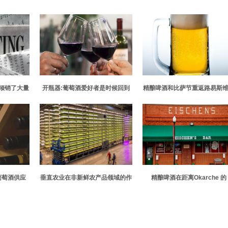
倾销了大量
开瓶器:葡萄酒爱好者是时候回到
精酿啤酒和比萨节重返路易斯
水
面对面的活动了
市中心 让Cure CF受益
葡萄酒供应
垂直农业在非新鲜农产品领域的作
精酿啤酒在距离Okarche 的
用
Eischen's Bar仅一个街区远
方就进入了美食画面