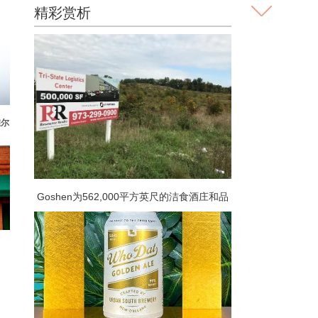
精彩赏析
维尔
Goshen为562,000平方英尺的洁食酒庄和品
酒室计划举行听证会
的地