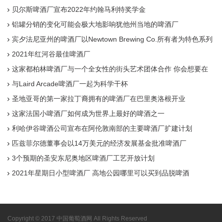
贝尔斯啤酒厂宣布2022年约翰马利特奖学金
铝罐分销的变化可能会极大地影响犹他州当地的啤酒厂
宾夕法尼亚州的啤酒厂以Newtown Brewing Co.所有者为特色系列
2021年红河谷最佳啤酒厂
这家都柏林啤酒厂与一个全女性的街头艺术团体合作 你会想要在
啤酒消失后很长时间保留标签
与Laird Arcade啤酒厂一起为科学干杯
圣地亚哥的第一家拉丁裔拥有的啤酒厂在巴里奥洛根开业
这家法国小啤酒厂如何成为世界上最好的啤酒之一
利哈伊谷啤酒公司宣布在阿伦敦南部的主要啤酒厂扩建计划
匹兹菲尔德董事会以14万美元的经济发展基金批准啤酒厂
3个预期的圣安东尼奥地区啤酒厂工艺开放计划
2021年星期日小型啤酒厂 高地公园哪里可以买到品脱啤酒
Copyright © 2017 中国葡萄酒网 All Rights Reserved