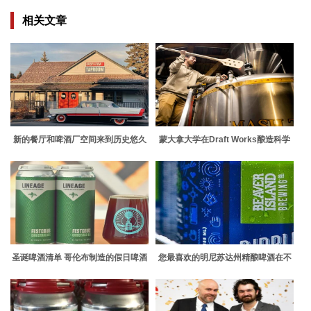
相关文章
新的餐厅和啤酒厂空间来到历史悠久
蒙大拿大学在Draft Works酿造科学
的市中心
啤酒
圣诞啤酒清单 哥伦布制造的假日啤酒
您最喜欢的明尼苏达州精酿啤酒在不
综述
久的将来可能无法提供