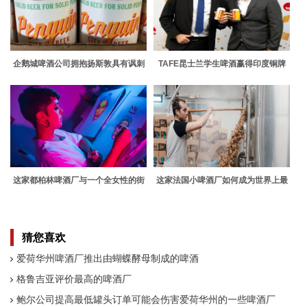
企鹅城啤酒公司拥抱扬斯敦具有讽刺
TAFE昆士兰学生啤酒赢得印度铜牌
意味
这家都柏林啤酒厂与一个全女性的街
这家法国小啤酒厂如何成为世界上最
头艺术团体合作 你会想要在啤酒消失
好的啤酒之一
后很长时间保留标签
猜您喜欢
爱荷华州啤酒厂推出由蝴蝶酵母制成的啤酒
格鲁吉亚评价最高的啤酒厂
鲍尔公司提高最低罐头订单可能会伤害爱荷华州的一些啤酒厂