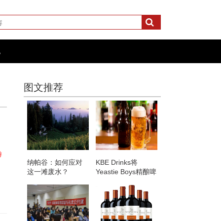
化
图文推荐
游
纳帕谷：如何应对
KBE Drinks将
这一滩废水？
Yeastie Boys精酿啤
酒系列添加到产品
组合中