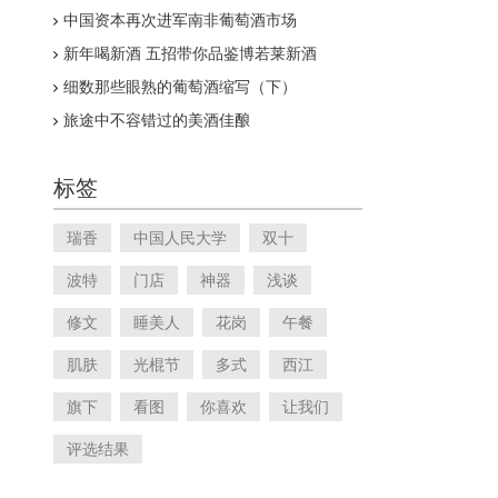
中国资本再次进军南非葡萄酒市场
新年喝新酒 五招带你品鉴博若莱新酒
细数那些眼熟的葡萄酒缩写（下）
旅途中不容错过的美酒佳酿
标签
瑞香
中国人民大学
双十
波特
门店
神器
浅谈
修文
睡美人
花岗
午餐
肌肤
光棍节
多式
西江
旗下
看图
你喜欢
让我们
评选结果