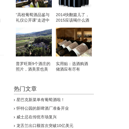
“高校葡萄酒品鉴与
2014快翻篇儿了，
礼仪公开课”走进中
2015应该喝什么酒
面
央民族大学
呢？
普罗旺斯9个酒庄的
实用贴：选酒购酒
照片，酒美景也美
储酒应有尽有
热门文章
星巴克新菜单有葡萄酒啦！
怀特公园的新啤酒厂准备开业
威士忌在传统市场复兴
龙舌兰出口额首次突破10亿美元