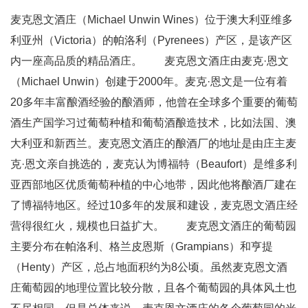
麦克恩文酒庄（Michael Unwin Wines）位于澳大利亚维多
利亚州（Victoria）的帕洛利（Pyrenees）产区，是该产区
内一座高品质的精品酒庄。 麦克恩文酒庄由麦克·恩文
（Michael Unwin）创建于2000年。麦克·恩文是一位有着
20多年丰富酿酒经验的酿酒师，他曾在全球多个重要的葡萄
酒生产国学习过葡萄种植和葡萄酒酿造技术，比如法国、澳
大利亚和新西兰。麦克恩文酒庄的酿酒厂的地址是由庄主麦
克·恩文亲自挑选的，麦克认为博福特（Beaufort）是维多利
亚西部地区优质葡萄种植的中心地带，因此他将酿酒厂建在
了博福特地区。经过10多年的发展和建设，麦克恩文酒庄经
营得很红火，规模也日益扩大。 麦克恩文酒庄的葡萄园
主要分布在帕洛利、格兰皮恩斯（Grampians）和亨提
（Henty）产区，总占地面积约为8公顷。虽然麦克恩文酒
庄葡萄园的地理位置比较分散，且各个葡萄园的具体风土也