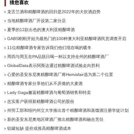
猜您喜欢
龙舌兰酒和精酿啤酒的回归是2022年的大饮酒趋势
当地精酿啤酒厂开设第二家分店
夏季的12款出色的澳大利亚精酿啤酒
GABS刚刚开始为最热门的100种澳大利亚精酿啤酒民意调查开启
消费者投票
11位精酿啤酒专家告诉我们他们现在喝的暖冬
周四与周五在PA品脱日喝一杯以支持全州的精酿啤酒厂
GlobalData表示阿斯达通过精酿啤酒试验走向胜利
心爱的圣安东尼奥精酿啤酒厂将Hemisfair选为第二个位置
精酿啤酒专家分享他们从不厌倦的大麦酒
Lady Gaga邂逅精酿啤酒与葡萄酒销售和特卖
忠实客户获得新精酿啤酒公司的股份
州劳工部和纽约州立大学推出首个精酿啤酒和蒸馏酒注册学徒计划
新的圣安东尼奥地区啤酒厂推出精酿啤酒和融合烹饪
铝罐短缺 提价或推高精酿啤酒成本