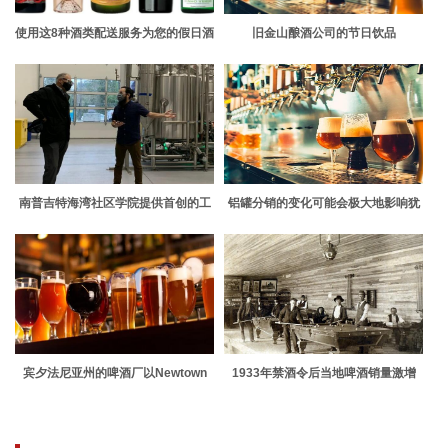
使用这8种酒类配送服务为您的假日酒
旧金山酿酒公司的节日饮品
吧购物车提供库存
南普吉特海湾社区学院提供首创的工
铝罐分销的变化可能会极大地影响犹
艺酿造学位
他州当地的啤酒厂
宾夕法尼亚州的啤酒厂以Newtown
1933年禁酒令后当地啤酒销量激增
Brewing Co.所有者为特色系列