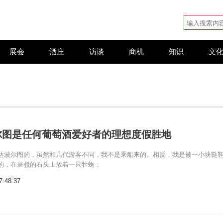
展会
酒庄
访谈
商机
知识
文
尔图是任何葡萄酒爱好者的理想度假胜地
达波尔图的，虽然和几代游客不同，我不是乘船来的。相反，我是被一小块鞑
的，在斑驳的石头上放着一只牡蛎，
7:48:37