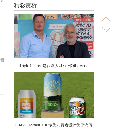
的便
精彩赏析
萄酒
Triple1Three是西澳大利亚州Otherside
Brewing Co的母公司 是越来越多进行众包融
资轮次的啤酒厂中的最新一家
读
GABS Hottest 100专为消费者设计为所有啤