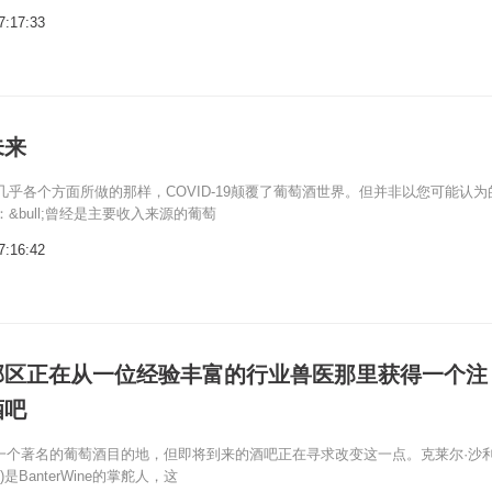
7:17:33
未来
几乎各个方面所做的那样，COVID-19颠覆了葡萄酒世界。但并非以您可能认为
&bull;曾经是主要收入来源的葡萄
7:16:42
郊区正在从一位经验丰富的行业兽医那里获得一个注
酒吧
o并不是一个著名的葡萄酒目的地，但即将到来的酒吧正在寻求改变这一点。克莱尔·沙
ivan)是BanterWine的掌舵人，这