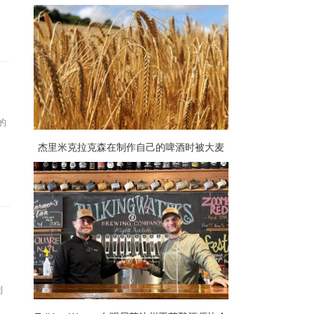
酒爱好者提供了庆祝他们最喜欢的啤酒的机
会
的
杰里米克拉克森在制作自己的啤酒时被大麦
加价吓坏了
利