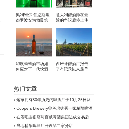
奥利维尔·伯恩斯坦·
意大利酿酒师在最
玻
杰罗波安为勃艮第
近的争议后停止使
的罗曼·圣维万创造
用希特勒主题的葡
了新纪录
萄酒
印度葡萄酒市场如
西班牙酿酒厂报告
何应对下一代饮酒
了有记录以来最早
者
的收成
栏
热门文章
这家拥有30年历史的啤酒厂于10月25日从
Pitcher Partners Advisory&Reconstruction召
Coopers Brewery曾考虑购买一家精酿啤酒
集清算人
厂虽然迄今为止它没有看到购买一家的价值
在酒吧连锁店与百威啤酒集团达成交易后
Strongbow和John Smith's是将从
当地精酿啤酒厂开设第二家分店
Wetherspoon菜单中剔除的饮品之一