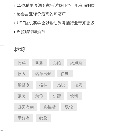
11位精酿啤酒专家告诉我们他们现在喝的暖
冬
格鲁吉亚评价最高的啤酒厂
USF提供奖学金以帮助为啤酒行业带来更多
多样性
巴拉瑞特啤酒节
标签
公鸡
氤氲
克伦
汤姆斯
有
收入
名单出炉
伊斯
禁酒令
格林
品脱
拉姆
寂寞
为你
尔德
饮料
游刃有余
克拉斯
双轮
爱好者
教您