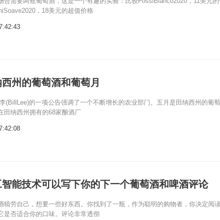
合需要两瓶葡萄酒，这是一个有趣的实验：比较FossiBianco2020，11美元
iniSoave2020，18美元的超值价格
7:42:43
纳西州的葡萄酒和葡萄月
李(BillLee)的一项公告强调了一个不断增长的农业部门。五月是田纳西州的葡
在田纳西州拥有的68家酿酒厂
7:42:08
工智能技术可以写下你的下一个葡萄酒和啤酒评论
酒犒劳自己，想要一些好东西。你找到了一瓶，作为聪明的购物者，你决定阅
它是否适合你的口味。评论非常透彻