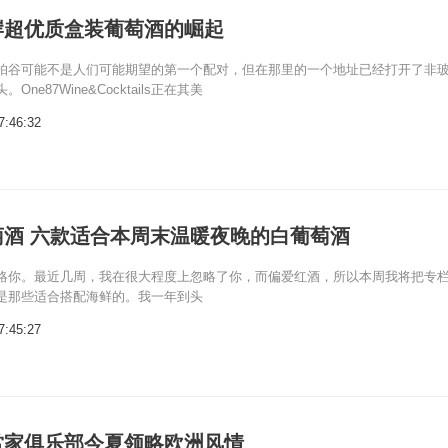
岸超优质盒装葡萄酒的崛起
帕谷可能不是人们可能期望的第一个配对，但在那里的一个地址已经打开了非
ne87Wine&Cocktails正在其美
7:46:32
萄酒 六款适合本周末温暖夜晚的白葡萄酒
略你。最近几周，我在很大程度上忽略了你，而偏爱红酒，所以本周我将把专
是那些适合搭配海鲜的。我一年到头
7:45:27
赏家俱乐部今夏领略欧洲风情