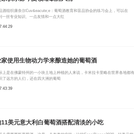
酒组织康奈尔Cuv&eacute;e：葡萄酒教育和盲品协会的练习会上，可以在
厅观察到一丝专业知识、一点友情和一点大红
7:44:29
业家使用生物动力学来酿造她的葡萄酒
际上是在佛蒙特州的一小块土地上种植的人来说，卡米拉卡里略在世界各地都
识了远方的人们，还在四大洲的葡萄
7:43:39
的11美元意大利白葡萄酒搭配清淡的小吃