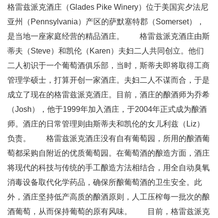
格雷兹派克酒庄（Glades Pike Winery）位于美国宾夕法尼
亚州（Pennsylvania）产区的萨默塞特郡（Somerset），
是当地一座家庭经营的精品酒庄。 格雷兹派克酒庄由斯
蒂夫（Steve）和凯伦（Karen）夫妇二人共同创立。他们
二人初识于一个葡萄酒俱乐部，当时，斯蒂夫即将取得工商
管理学硕士，打算开创一家酒庄。夫妇二人不谋而合，于是
成立了现在的格雷兹派克酒庄。目前，酒庄的酿酒师为乔希
（Josh），他于1999年加入酒庄，于2004年正式成为酿酒
师。酒庄的日常管理则由斯蒂夫和凯伦的女儿利兹（Liz）
负责。 格雷兹派克酒庄没有自有葡萄园，所用的酿酒葡
萄都采购自附近的优质葡萄园。在葡萄酒的酿造方面，酒庄
将现代的科技与传统的手工酿造方法相结合，用全自动臭氧
消毒设备取代化学药品，确保所酿葡萄酒的卫生安全。此
外，酒庄坚持低产高质的酿酒原则，人工压榨每一批次的酿
酒葡萄，从而保持葡萄的原有风味。 目前，格雷兹派克