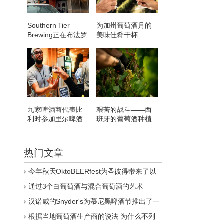
Southern Tier
为加州葡萄酒月的
Brewing正在布法罗
美味佳肴干杯
市中心开设一间酒
吧
九家啤酒商代表比
艰苦的战斗——西
利时参加里尔啤酒
班牙的葡萄酒种植
节
者适应气候变化
热门文章
今年秋天OktoBEERfest为圣彼得带来了以
啤酒为燃料的庆祝活动
通过3个白葡萄酒与混合葡萄酒的艺术
汉诺威的Snyder's为慕尼黑啤酒节推出了一
款新的椒盐卷饼啤酒
根据当地葡萄酒生产商的说法 为什么不列