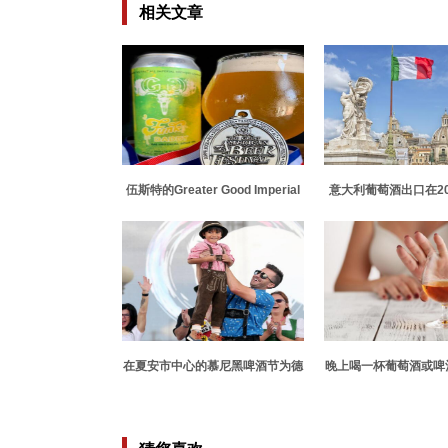
相关文章
伍斯特的Greater Good Imperial
意大利葡萄酒出口在20
Brewing Co在确定全国顶级酸啤
年增长了16
酒的比赛中获得银牌
在夏安市中心的慕尼黑啤酒节为德
晚上喝一杯葡萄酒或啤
国传统干杯
口腔癌的风