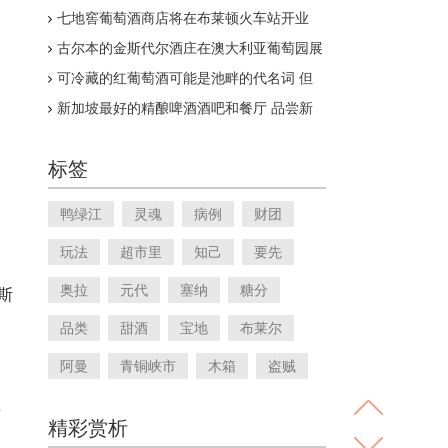
颠哥伦比亚省的葡萄酒之乡与众不同
七地窖葡萄酒商店将在布莱顿火车站开业
古尔本的金斯代尔酒庄在澳大利亚葡萄园展
上获得奖牌
可冷藏的红葡萄酒可能是池畔的代名词 但
它们同样适合长袖
新加坡最好的精酿啤酒酒吧和餐厅 品尝新
鲜的一品脱啤酒
标签
鸭绿江
灵魂
病例
财团
玩法
超市里
知己
要先
奥拉
元代
塞纳
糖分
斯
品类
甜酒
宝地
布莱尔
阿曼
青铜峡市
木箱
盗贼
酒
精彩赏析