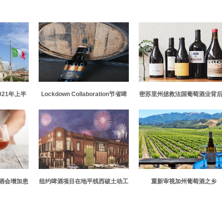
21年上半
Lockdown Collaboration节省啤
密苏里州拯救法国葡萄酒业背
%
酒并创造威尔士工艺醋
真实故事
酒会增加患
纽约啤酒项目在地平线西破土动工
重新审视加州葡萄酒之乡
险