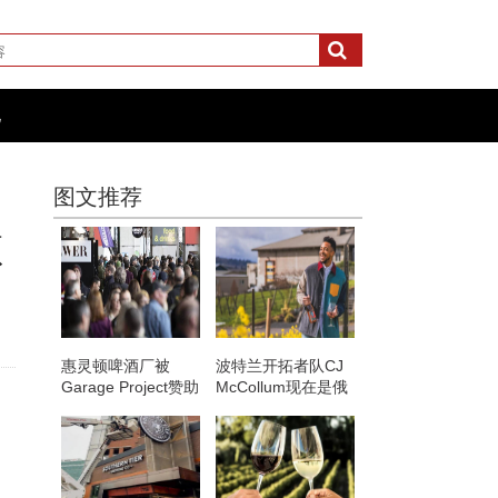
化
图文推荐
顶
惠灵顿啤酒厂被
波特兰开拓者队CJ
Garage Project赞助
McCollum现在是俄
的首都汉堡节拒之
勒冈州300英亩葡萄
门外
园的所有者