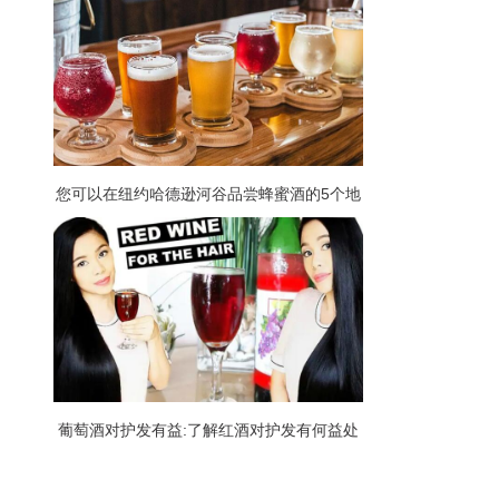
您可以在纽约哈德逊河谷品尝蜂蜜酒的5个地
方
葡萄酒对护发有益:了解红酒对护发有何益处