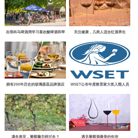
在塔科马啤酒周学习喜欢酸啤酒和苹
关注健康，几类人适合红酒养生
果酒 现在正在发生
拥有200年历史的玻璃器皿品牌酒店
WSET公布年度教育家大奖入围人员
经营者发誓
名单
凛冬将至，葡萄藤怎样过冬？
遇见葡萄酒最美的年华