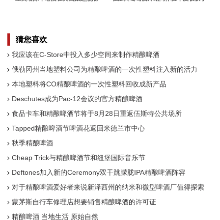
节的兴奋
猜您喜欢
我应该在C-Store中投入多少空间来制作精酿啤酒
俄勒冈州当地塑料公司为精酿啤酒的一次性塑料注入新的活力
本地塑料将CO精酿啤酒的一次性塑料回收成新产品
Deschutes成为Pac-12会议的官方精酿啤酒
食品卡车和精酿啤酒节将于8月28日重返伍斯特公共场所
Tapped精酿啤酒节啤酒花返回米德兰市中心
秋季精酿啤酒
Cheap Trick与精酿啤酒节和纽堡国际音乐节
Deftones加入新的Ceremony双干跳朦胧IPA精酿啤酒阵容
对于精酿啤酒爱好者来说新泽西州的纳米和微型啤酒厂值得探索
蒙茅斯自行车修理店想要销售精酿啤酒的许可证
精酿啤酒 当地生活 原始自然