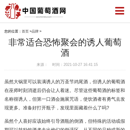
您的位置：
首页
>
品牌
>
非常适合恐怖聚会的诱人葡萄
酒
来源：
时间：2021-10-27 16:41:15
虽然大锅里可以装满诱人的万圣节鸡尾酒，但诱人的葡萄酒
在巫师时刻消逝后仍会让人着迷。尽管这些葡萄酒的标签和
名称很诱人，但第一口酒会施展咒语，使饮酒者有勇气去发
现更多。准备好打开瓶子，发现里面藏着什么了吗?
虽然个人喜好应该始终引导酒瓶的倒酒，但特殊的活动或假
期可以鼓励饮酒者走出他们的舒适区。从不同的品种或新的