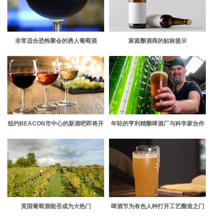
非常适合恐怖聚会的诱人葡萄酒
家庭酿酒商的贴标提示
纽约BEACON市中心的新酒吧即将开
年轻的亨利精酿啤酒厂与科学家合作
业
研究微藻是否可以减少甲烷排放
英国葡萄酒能否成为大热门
啤酒节为有色人种打开工艺酿造之门